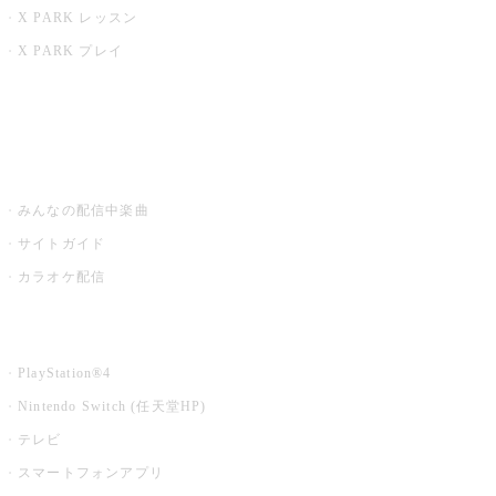
X PARK レッスン
X PARK プレイ
みるハコ
うたスキ ミュージックポスト
みんなの配信中楽曲
サイトガイド
カラオケ配信
家庭用カラオケ
PlayStation®4
Nintendo Switch (任天堂HP)
テレビ
スマートフォンアプリ