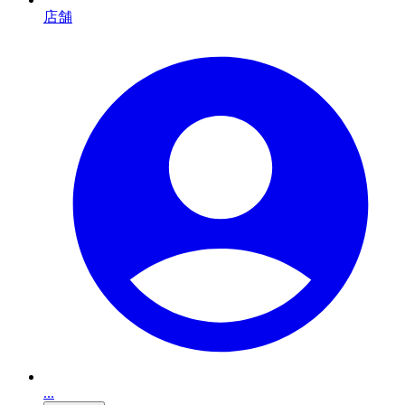
店舗
...