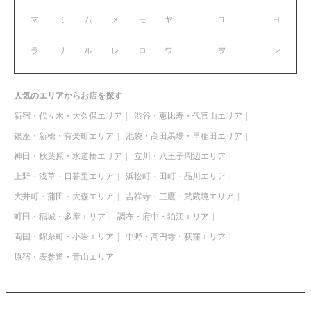
マ
ミ
ム
メ
モ
ヤ
ユ
ヨ
ラ
リ
ル
レ
ロ
ワ
ヲ
ン
人気のエリアからお店を探す
新宿・代々木・大久保エリア
渋谷・恵比寿・代官山エリア
銀座・新橋・有楽町エリア
池袋・高田馬場・早稲田エリア
神田・秋葉原・水道橋エリア
立川・八王子周辺エリア
上野・浅草・日暮里エリア
浜松町・田町・品川エリア
大井町・蒲田・大森エリア
吉祥寺・三鷹・武蔵境エリア
町田・稲城・多摩エリア
調布・府中・狛江エリア
両国・錦糸町・小岩エリア
中野・高円寺・荻窪エリア
原宿・表参道・青山エリア