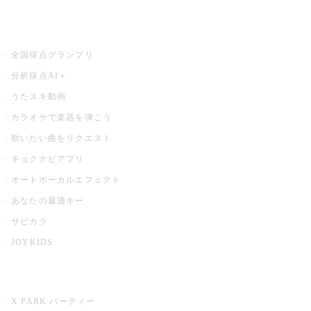
お店でもっと楽しむ
全国採点グランプリ
分析採点AI＋
うたスキ動画
カラオケで楽器を弾こう
歌いたい曲をリクエスト
キョクナビアプリ
オートボーカルエフェクト
あなたの最適キー
サビカラ
JOYKIDS
X PARK
X PARK パーティー