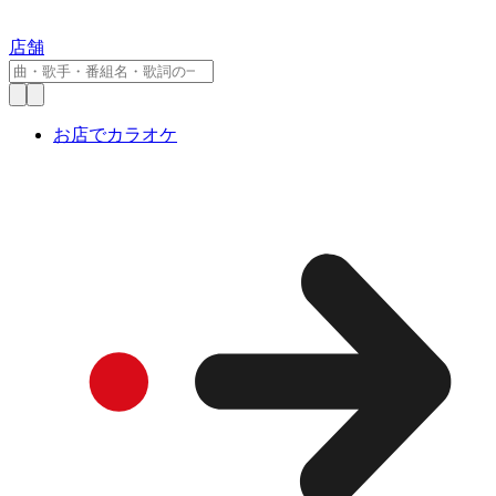
店舗
お店でカラオケ