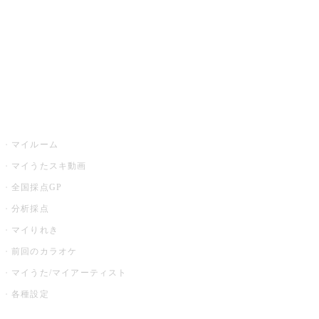
カラオケ店舗検索
全国カラオケ大会
イベント・キャンペーン
うたスキ
マイルーム
マイうたスキ動画
全国採点GP
分析採点
マイりれき
前回のカラオケ
マイうた/マイアーティスト
各種設定