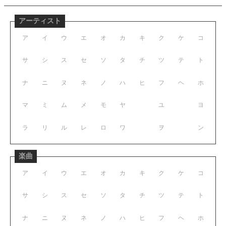
アーティスト
ア
イ
ウ
エ
オ
カ
キ
ク
ケ
コ
サ
シ
ス
セ
ソ
タ
チ
ツ
テ
ト
ナ
ニ
ヌ
ネ
ノ
ハ
ヒ
フ
ヘ
ホ
マ
ミ
ム
メ
モ
ヤ
ユ
ヨ
ラ
リ
ル
レ
ロ
ワ
ヲ
ン
楽曲
ア
イ
ウ
エ
オ
カ
キ
ク
ケ
コ
サ
シ
ス
セ
ソ
タ
チ
ツ
テ
ト
ナ
ニ
ヌ
ネ
ノ
ハ
ヒ
フ
ヘ
ホ