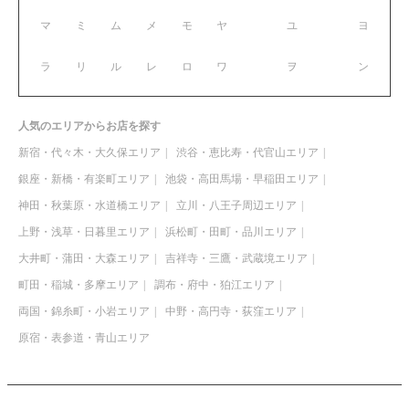
マ
ミ
ム
メ
モ
ヤ
ユ
ヨ
ラ
リ
ル
レ
ロ
ワ
ヲ
ン
人気のエリアからお店を探す
新宿・代々木・大久保エリア
渋谷・恵比寿・代官山エリア
銀座・新橋・有楽町エリア
池袋・高田馬場・早稲田エリア
神田・秋葉原・水道橋エリア
立川・八王子周辺エリア
上野・浅草・日暮里エリア
浜松町・田町・品川エリア
大井町・蒲田・大森エリア
吉祥寺・三鷹・武蔵境エリア
町田・稲城・多摩エリア
調布・府中・狛江エリア
両国・錦糸町・小岩エリア
中野・高円寺・荻窪エリア
原宿・表参道・青山エリア