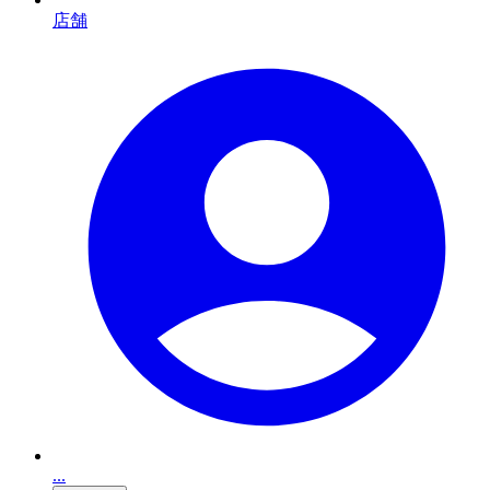
店舗
...