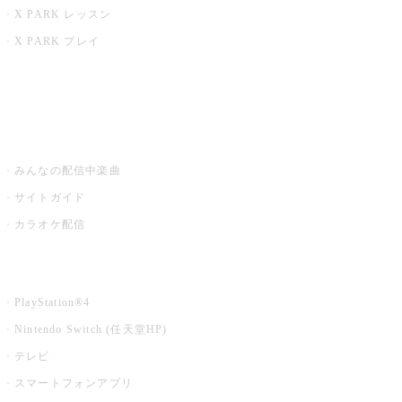
X PARK レッスン
X PARK プレイ
みるハコ
うたスキ ミュージックポスト
みんなの配信中楽曲
サイトガイド
カラオケ配信
家庭用カラオケ
PlayStation®4
Nintendo Switch (任天堂HP)
テレビ
スマートフォンアプリ