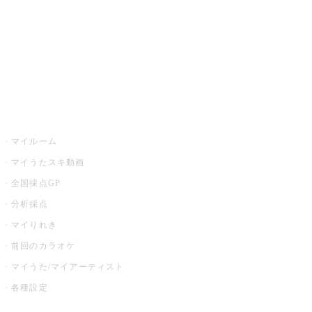
カラオケ店舗検索
全国カラオケ大会
イベント・キャンペーン
うたスキ
マイルーム
マイうたスキ動画
全国採点GP
分析採点
マイりれき
前回のカラオケ
マイうた/マイアーティスト
各種設定