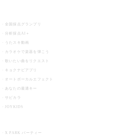
お店でもっと楽しむ
全国採点グランプリ
分析採点AI＋
うたスキ動画
カラオケで楽器を弾こう
歌いたい曲をリクエスト
キョクナビアプリ
オートボーカルエフェクト
あなたの最適キー
サビカラ
JOYKIDS
X PARK
X PARK パーティー