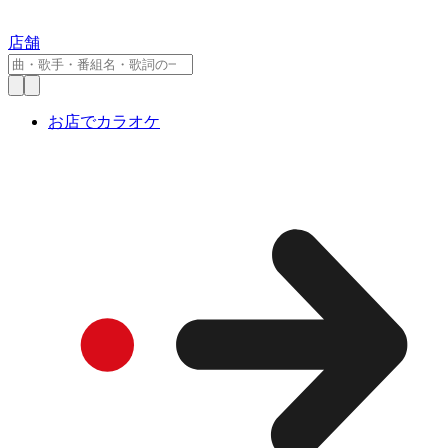
店舗
お店でカラオケ