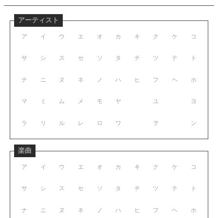
アーティスト
ア
イ
ウ
エ
オ
カ
キ
ク
ケ
コ
サ
シ
ス
セ
ソ
タ
チ
ツ
テ
ト
ナ
ニ
ヌ
ネ
ノ
ハ
ヒ
フ
ヘ
ホ
マ
ミ
ム
メ
モ
ヤ
ユ
ヨ
ラ
リ
ル
レ
ロ
ワ
ヲ
ン
楽曲
ア
イ
ウ
エ
オ
カ
キ
ク
ケ
コ
サ
シ
ス
セ
ソ
タ
チ
ツ
テ
ト
ナ
ニ
ヌ
ネ
ノ
ハ
ヒ
フ
ヘ
ホ