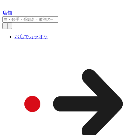
店舗
お店でカラオケ