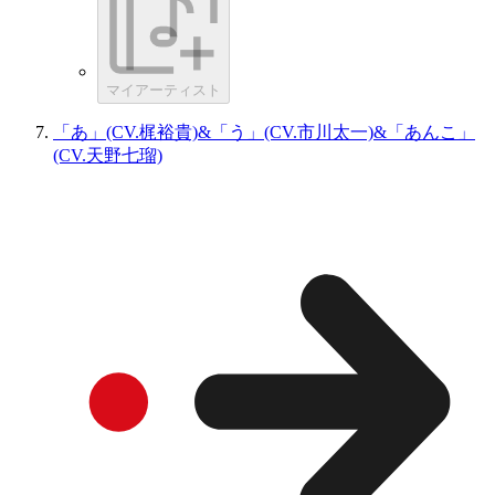
マイアーティスト
「あ」(CV.梶裕貴)&「う」(CV.市川太一)&「あんこ」
(CV.天野七瑠)