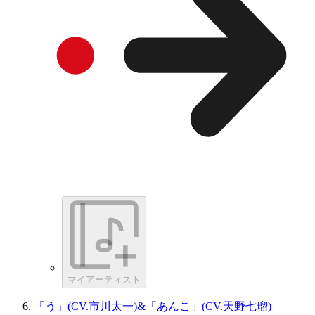
マイアーティスト
「う」(CV.市川太一)&「あんこ」(CV.天野七瑠)