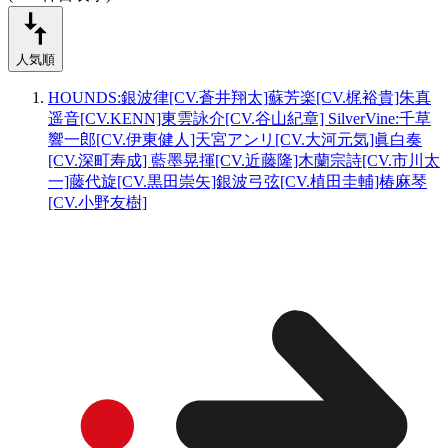
人気順
HOUNDS:銀波律[CV.蒼井翔太]蘇芳楽[CV.梶裕貴]朱真
遥音[CV.KENN]東雲詠介[CV.谷山紀章] SilverVine:千草
響一郎[CV.伊東健人]天宮アンリ[CV.大河元気]眞白奏
[CV.深町寿成] 藍墨晃揮[CV.近藤隆]木蘭宗詩[CV.市川太
一]藤代旋[CV.黒田崇矢]銀波弓弦[CV.植田圭輔]椿麻琴
[CV.小野友樹]