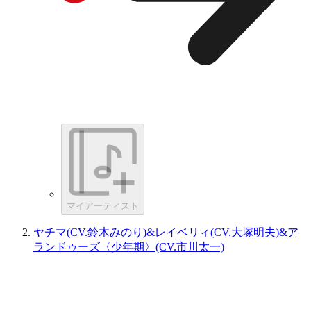
マイアーティスト
ヤチマ(CV.鈴木みのり)&レイベリィ(CV.大塚明夫)&ア
ランドゥーズ〈少年期〉(CV.市川太一)