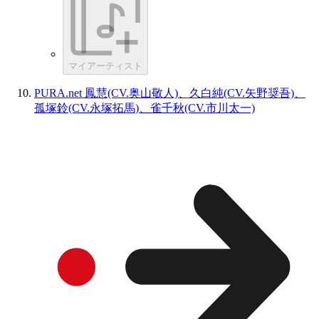
マイアーティスト
PURA.net 鳳慧(CV.奥山敬人)、久白純(CV.矢野奨吾)、
孤塚鈴(CV.永塚拓馬)、雀千秋(CV.市川太一)