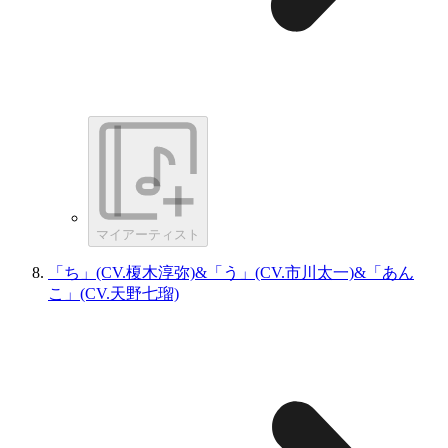
マイアーティスト
「ち」(CV.榎木淳弥)&「う」(CV.市川太一)&「あん
こ」(CV.天野七瑠)