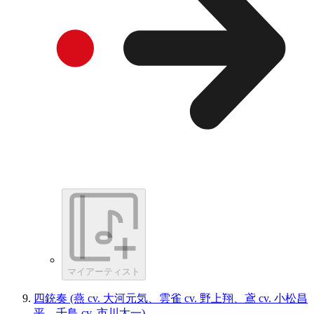
マイアーティスト
四銃奏 (燕 cv. 大河元気、雲雀 cv. 野上翔、鳶 cv. 小松昌
平、千鳥 cv. 市川太一)