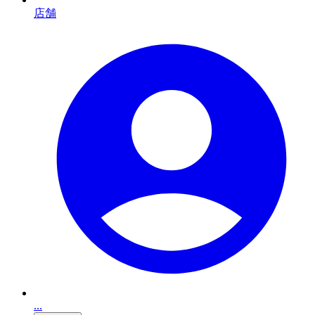
店舗
...