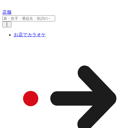
店舗
お店でカラオケ