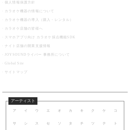
個人情報保護方針
カラオケ機器の情報について
カラオケ機器の導入（購入・レンタル）
カラオケ店舗の皆様へ
スマホアプリ向け カラオケ採点機能SDK
ナイト店舗の開業支援情報
JOYSOUNDライバー 事務所について
Global Site
サイトマップ
アーティスト
ア
イ
ウ
エ
オ
カ
キ
ク
ケ
コ
サ
シ
ス
セ
ソ
タ
チ
ツ
テ
ト