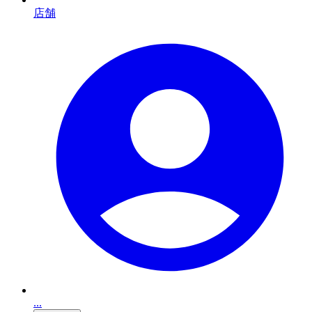
店舗
...