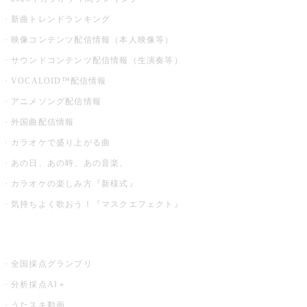
新曲トレンドランキング
映像コンテンツ配信情報（本人映像等）
サウンドコンテンツ配信情報（生演奏等）
VOCALOID™配信情報
アニメソング配信情報
外国曲配信情報
カラオケで盛り上がる曲
あの日、あの時、あの音楽。
カラオケの楽しみ方『新様式』
気持ちよく歌おう！『マスクエフェクト』
お店でもっと楽しむ
全国採点グランプリ
分析採点AI＋
うたスキ動画