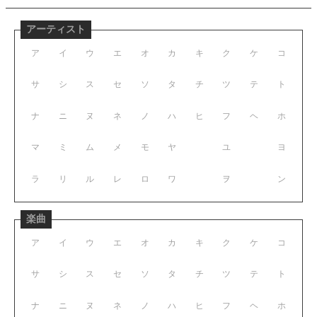
アーティスト
ア
イ
ウ
エ
オ
カ
キ
ク
ケ
コ
サ
シ
ス
セ
ソ
タ
チ
ツ
テ
ト
ナ
ニ
ヌ
ネ
ノ
ハ
ヒ
フ
ヘ
ホ
マ
ミ
ム
メ
モ
ヤ
ユ
ヨ
ラ
リ
ル
レ
ロ
ワ
ヲ
ン
楽曲
ア
イ
ウ
エ
オ
カ
キ
ク
ケ
コ
サ
シ
ス
セ
ソ
タ
チ
ツ
テ
ト
ナ
ニ
ヌ
ネ
ノ
ハ
ヒ
フ
ヘ
ホ