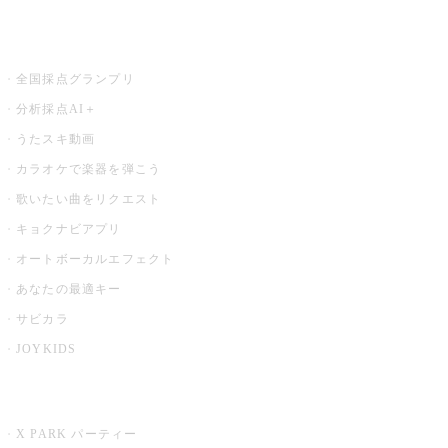
お店でもっと楽しむ
全国採点グランプリ
分析採点AI＋
うたスキ動画
カラオケで楽器を弾こう
歌いたい曲をリクエスト
キョクナビアプリ
オートボーカルエフェクト
あなたの最適キー
サビカラ
JOYKIDS
X PARK
X PARK パーティー