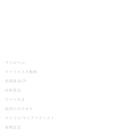
カラオケ店舗検索
全国カラオケ大会
イベント・キャンペーン
うたスキ
マイルーム
マイうたスキ動画
全国採点GP
分析採点
マイりれき
前回のカラオケ
マイうた/マイアーティスト
各種設定