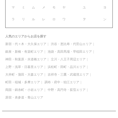
マ
ミ
ム
メ
モ
ヤ
ユ
ヨ
ラ
リ
ル
レ
ロ
ワ
ヲ
ン
人気のエリアからお店を探す
新宿・代々木・大久保エリア
渋谷・恵比寿・代官山エリア
銀座・新橋・有楽町エリア
池袋・高田馬場・早稲田エリア
神田・秋葉原・水道橋エリア
立川・八王子周辺エリア
上野・浅草・日暮里エリア
浜松町・田町・品川エリア
大井町・蒲田・大森エリア
吉祥寺・三鷹・武蔵境エリア
町田・稲城・多摩エリア
調布・府中・狛江エリア
両国・錦糸町・小岩エリア
中野・高円寺・荻窪エリア
原宿・表参道・青山エリア