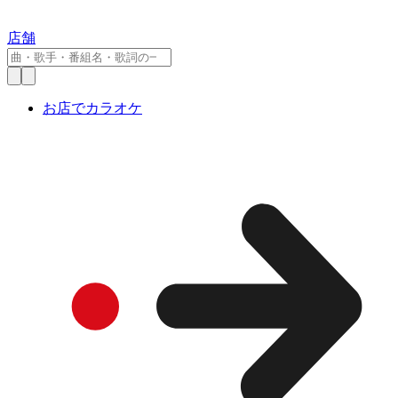
店舗
お店でカラオケ