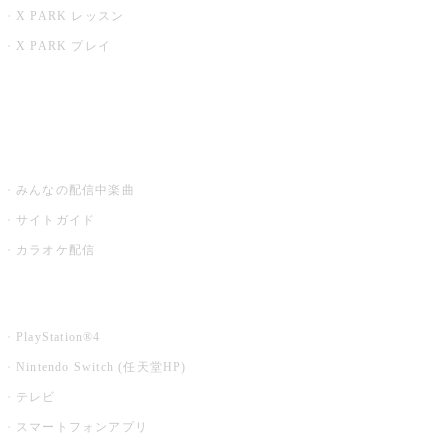
X PARK レッスン
X PARK プレイ
みるハコ
うたスキ ミュージックポスト
みんなの配信中楽曲
サイトガイド
カラオケ配信
家庭用カラオケ
PlayStation®4
Nintendo Switch (任天堂HP)
テレビ
スマートフォンアプリ