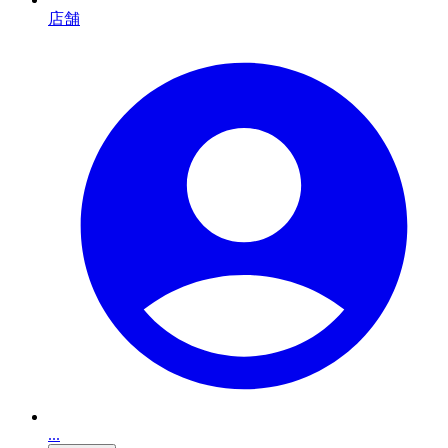
店舗
...