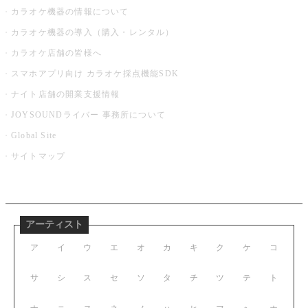
カラオケ機器の情報について
カラオケ機器の導入（購入・レンタル）
カラオケ店舗の皆様へ
スマホアプリ向け カラオケ採点機能SDK
ナイト店舗の開業支援情報
JOYSOUNDライバー 事務所について
Global Site
サイトマップ
アーティスト
ア
イ
ウ
エ
オ
カ
キ
ク
ケ
コ
サ
シ
ス
セ
ソ
タ
チ
ツ
テ
ト