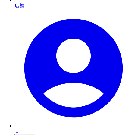
店舗
...