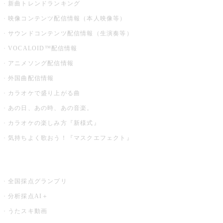
新曲トレンドランキング
映像コンテンツ配信情報（本人映像等）
サウンドコンテンツ配信情報（生演奏等）
VOCALOID™配信情報
アニメソング配信情報
外国曲配信情報
カラオケで盛り上がる曲
あの日、あの時、あの音楽。
カラオケの楽しみ方『新様式』
気持ちよく歌おう！『マスクエフェクト』
お店でもっと楽しむ
全国採点グランプリ
分析採点AI＋
うたスキ動画