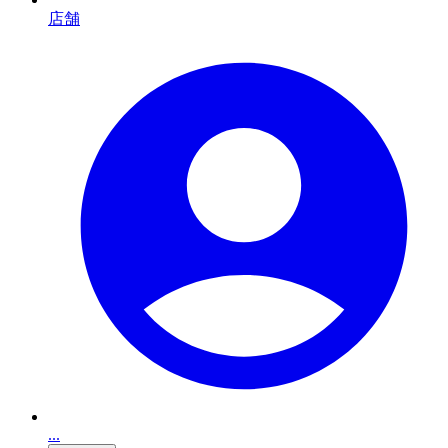
店舗
...