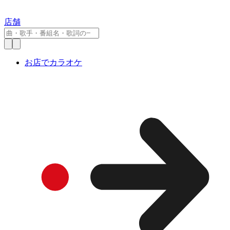
店舗
お店でカラオケ