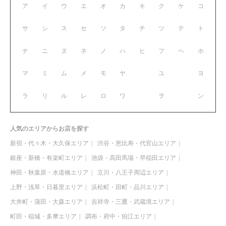
ア
イ
ウ
エ
オ
カ
キ
ク
ケ
コ
サ
シ
ス
セ
ソ
タ
チ
ツ
テ
ト
ナ
ニ
ヌ
ネ
ノ
ハ
ヒ
フ
ヘ
ホ
マ
ミ
ム
メ
モ
ヤ
ユ
ヨ
ラ
リ
ル
レ
ロ
ワ
ヲ
ン
人気のエリアからお店を探す
新宿・代々木・大久保エリア
渋谷・恵比寿・代官山エリア
銀座・新橋・有楽町エリア
池袋・高田馬場・早稲田エリア
神田・秋葉原・水道橋エリア
立川・八王子周辺エリア
上野・浅草・日暮里エリア
浜松町・田町・品川エリア
大井町・蒲田・大森エリア
吉祥寺・三鷹・武蔵境エリア
町田・稲城・多摩エリア
調布・府中・狛江エリア