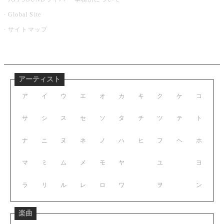
Global Site
サイトマップ
アーティスト
ア
イ
ウ
エ
オ
カ
キ
ク
ケ
コ
サ
シ
ス
セ
ソ
タ
チ
ツ
テ
ト
ナ
ニ
ヌ
ネ
ノ
ハ
ヒ
フ
ヘ
ホ
マ
ミ
ム
メ
モ
ヤ
ユ
ヨ
ラ
リ
ル
レ
ロ
ワ
ヲ
ン
楽曲