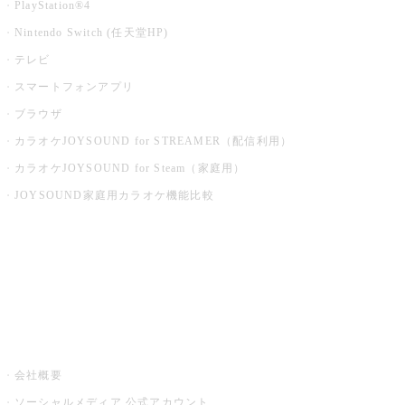
PlayStation®4
Nintendo Switch (任天堂HP)
テレビ
スマートフォンアプリ
ブラウザ
カラオケJOYSOUND for STREAMER（配信利用）
カラオケJOYSOUND for Steam（家庭用）
JOYSOUND家庭用カラオケ機能比較
アプリ・モバイルサービス一覧
音楽ニュース powered by ナタリー
その他
会社概要
ソーシャルメディア 公式アカウント