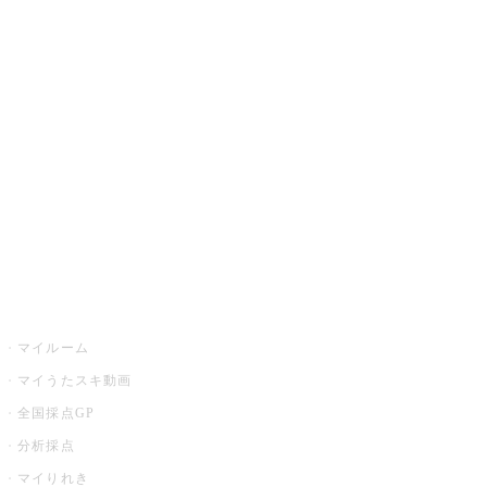
JOYSOUND.comトップ
カラオケ楽曲・歌詞検索
カラオケ店舗検索
全国カラオケ大会
イベント・キャンペーン
うたスキ
マイルーム
マイうたスキ動画
全国採点GP
分析採点
マイりれき