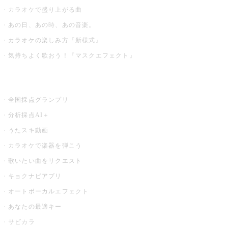
カラオケで盛り上がる曲
あの日、あの時、あの音楽。
カラオケの楽しみ方『新様式』
気持ちよく歌おう！『マスクエフェクト』
お店でもっと楽しむ
全国採点グランプリ
分析採点AI＋
うたスキ動画
カラオケで楽器を弾こう
歌いたい曲をリクエスト
キョクナビアプリ
オートボーカルエフェクト
あなたの最適キー
サビカラ