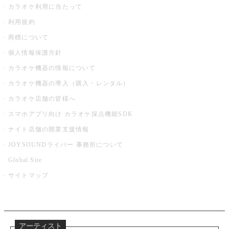
カラオケ利用に当たって
利用規約
商標について
個人情報保護方針
カラオケ機器の情報について
カラオケ機器の導入（購入・レンタル）
カラオケ店舗の皆様へ
スマホアプリ向け カラオケ採点機能SDK
ナイト店舗の開業支援情報
JOYSOUNDライバー 事務所について
Global Site
サイトマップ
アーティスト