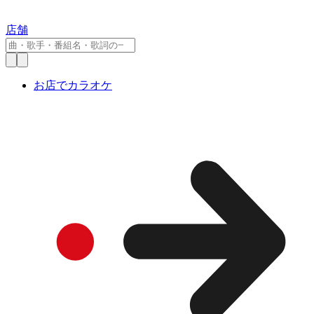
店舗
お店でカラオケ