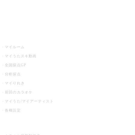
全国カラオケ大会
イベント・キャンペーン
うたスキ
マイルーム
マイうたスキ動画
全国採点GP
分析採点
マイりれき
前回のカラオケ
マイうた/マイアーティスト
各種設定
お店でカラオケ