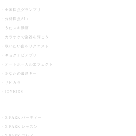
全国採点グランプリ
分析採点AI＋
うたスキ動画
カラオケで楽器を弾こう
歌いたい曲をリクエスト
キョクナビアプリ
オートボーカルエフェクト
あなたの最適キー
サビカラ
JOYKIDS
X PARK
X PARK パーティー
X PARK レッスン
X PARK プレイ