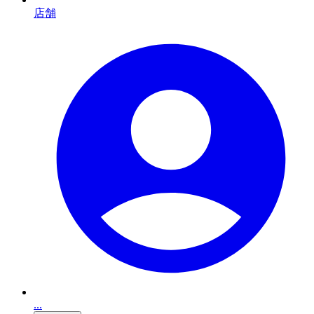
店舗
...