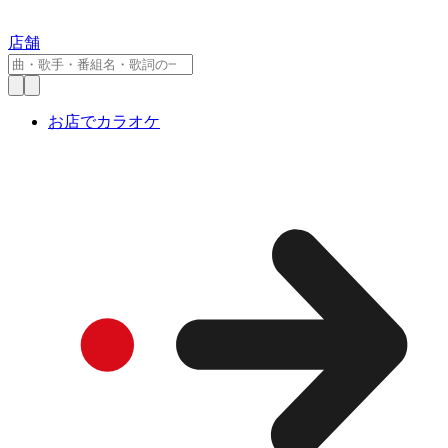
店舗
お店でカラオケ