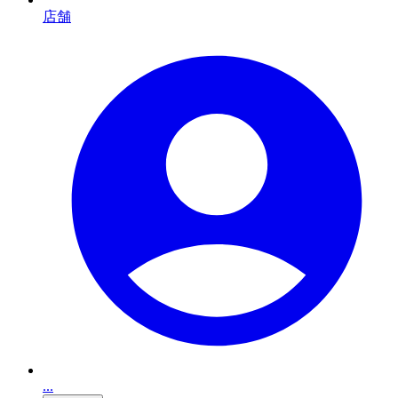
店舗
...