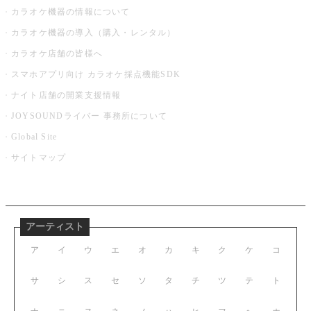
カラオケ機器の情報について
カラオケ機器の導入（購入・レンタル）
カラオケ店舗の皆様へ
スマホアプリ向け カラオケ採点機能SDK
ナイト店舗の開業支援情報
JOYSOUNDライバー 事務所について
Global Site
サイトマップ
アーティスト
ア
イ
ウ
エ
オ
カ
キ
ク
ケ
コ
サ
シ
ス
セ
ソ
タ
チ
ツ
テ
ト