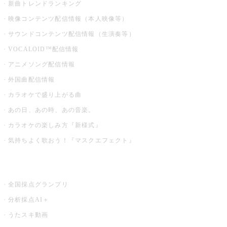
新曲トレンドランキング
映像コンテンツ配信情報（本人映像等）
サウンドコンテンツ配信情報（生演奏等）
VOCALOID™配信情報
アニメソング配信情報
外国曲配信情報
カラオケで盛り上がる曲
あの日、あの時、あの音楽。
カラオケの楽しみ方『新様式』
気持ちよく歌おう！『マスクエフェクト』
お店でもっと楽しむ
全国採点グランプリ
分析採点AI＋
うたスキ動画