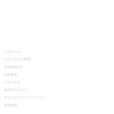
カラオケ店舗検索
全国カラオケ大会
イベント・キャンペーン
うたスキ
マイルーム
マイうたスキ動画
全国採点GP
分析採点
マイりれき
前回のカラオケ
マイうた/マイアーティスト
各種設定