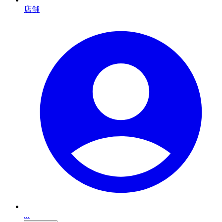
店舗
...