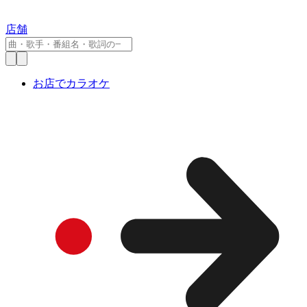
店舗
お店でカラオケ