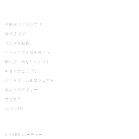
お店でもっと楽しむ
全国採点グランプリ
分析採点AI＋
うたスキ動画
カラオケで楽器を弾こう
歌いたい曲をリクエスト
キョクナビアプリ
オートボーカルエフェクト
あなたの最適キー
サビカラ
JOYKIDS
X PARK
X PARK パーティー