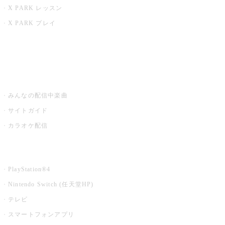
X PARK レッスン
X PARK プレイ
みるハコ
うたスキ ミュージックポスト
みんなの配信中楽曲
サイトガイド
カラオケ配信
家庭用カラオケ
PlayStation®4
Nintendo Switch (任天堂HP)
テレビ
スマートフォンアプリ