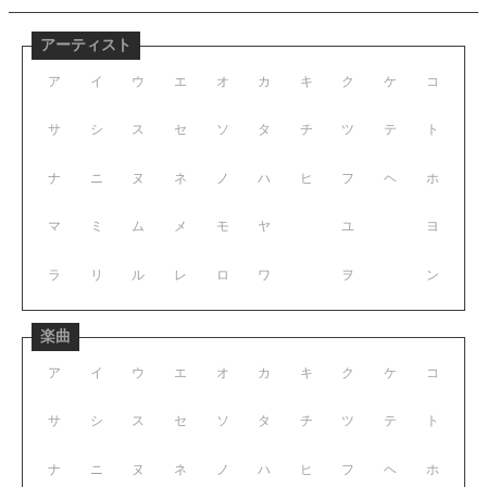
アーティスト
ア
イ
ウ
エ
オ
カ
キ
ク
ケ
コ
サ
シ
ス
セ
ソ
タ
チ
ツ
テ
ト
ナ
ニ
ヌ
ネ
ノ
ハ
ヒ
フ
ヘ
ホ
マ
ミ
ム
メ
モ
ヤ
ユ
ヨ
ラ
リ
ル
レ
ロ
ワ
ヲ
ン
楽曲
ア
イ
ウ
エ
オ
カ
キ
ク
ケ
コ
サ
シ
ス
セ
ソ
タ
チ
ツ
テ
ト
ナ
ニ
ヌ
ネ
ノ
ハ
ヒ
フ
ヘ
ホ