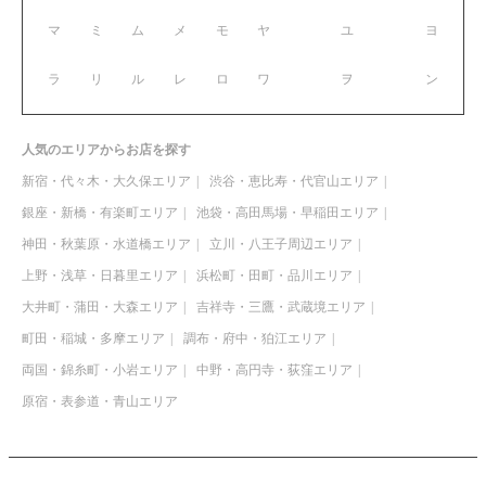
マ
ミ
ム
メ
モ
ヤ
ユ
ヨ
ラ
リ
ル
レ
ロ
ワ
ヲ
ン
人気のエリアからお店を探す
新宿・代々木・大久保エリア
渋谷・恵比寿・代官山エリア
銀座・新橋・有楽町エリア
池袋・高田馬場・早稲田エリア
神田・秋葉原・水道橋エリア
立川・八王子周辺エリア
上野・浅草・日暮里エリア
浜松町・田町・品川エリア
大井町・蒲田・大森エリア
吉祥寺・三鷹・武蔵境エリア
町田・稲城・多摩エリア
調布・府中・狛江エリア
両国・錦糸町・小岩エリア
中野・高円寺・荻窪エリア
原宿・表参道・青山エリア