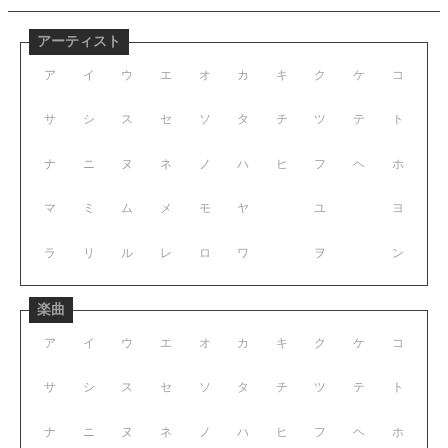
アーティスト
ア
イ
ウ
エ
オ
カ
キ
ク
ケ
コ
サ
シ
ス
セ
ソ
タ
チ
ツ
テ
ト
ナ
ニ
ヌ
ネ
ノ
ハ
ヒ
フ
ヘ
ホ
マ
ミ
ム
メ
モ
ヤ
ユ
ヨ
ラ
リ
ル
レ
ロ
ワ
ヲ
ン
楽曲
ア
イ
ウ
エ
オ
カ
キ
ク
ケ
コ
サ
シ
ス
セ
ソ
タ
チ
ツ
テ
ト
ナ
ニ
ヌ
ネ
ノ
ハ
ヒ
フ
ヘ
ホ