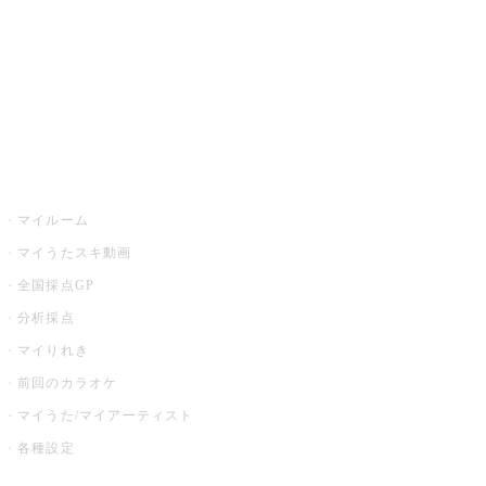
カラオケ店舗検索
全国カラオケ大会
イベント・キャンペーン
うたスキ
マイルーム
マイうたスキ動画
全国採点GP
分析採点
マイりれき
前回のカラオケ
マイうた/マイアーティスト
各種設定