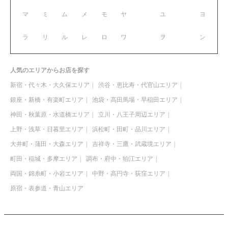
マ
ミ
ム
メ
モ
ヤ
ユ
ヨ
ラ
リ
ル
レ
ロ
ワ
ヲ
ン
人気のエリアからお店を探す
新宿・代々木・大久保エリア
渋谷・恵比寿・代官山エリア
銀座・新橋・有楽町エリア
池袋・高田馬場・早稲田エリア
神田・秋葉原・水道橋エリア
立川・八王子周辺エリア
上野・浅草・日暮里エリア
浜松町・田町・品川エリア
大井町・蒲田・大森エリア
吉祥寺・三鷹・武蔵境エリア
町田・稲城・多摩エリア
調布・府中・狛江エリア
両国・錦糸町・小岩エリア
中野・高円寺・荻窪エリア
原宿・表参道・青山エリア