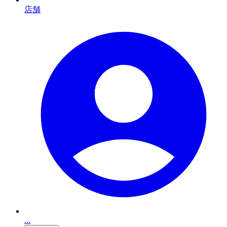
店舗
...