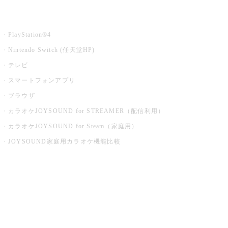
家庭用カラオケ
PlayStation®4
Nintendo Switch (任天堂HP)
テレビ
スマートフォンアプリ
ブラウザ
カラオケJOYSOUND for STREAMER（配信利用）
カラオケJOYSOUND for Steam（家庭用）
JOYSOUND家庭用カラオケ機能比較
アプリ・モバイルサービス一覧
音楽ニュース powered by ナタリー
その他