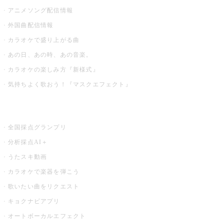
アニメソング配信情報
外国曲配信情報
カラオケで盛り上がる曲
あの日、あの時、あの音楽。
カラオケの楽しみ方『新様式』
気持ちよく歌おう！『マスクエフェクト』
お店でもっと楽しむ
全国採点グランプリ
分析採点AI＋
うたスキ動画
カラオケで楽器を弾こう
歌いたい曲をリクエスト
キョクナビアプリ
オートボーカルエフェクト