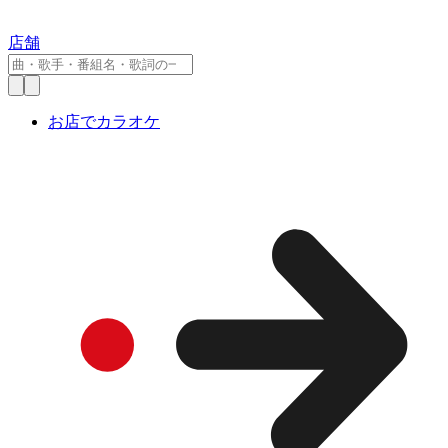
店舗
お店でカラオケ