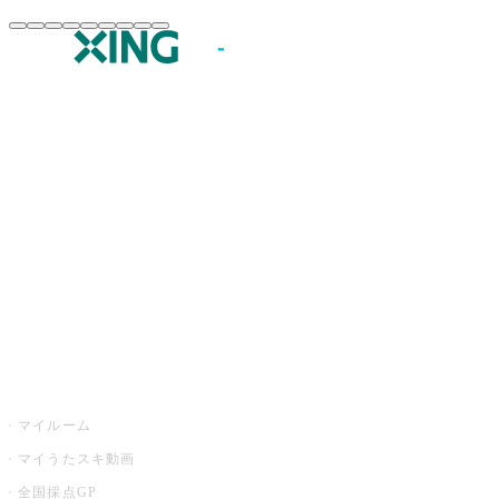
JOYSOUND.comトップ
カラオケ楽曲・歌詞検索
カラオケ店舗検索
全国カラオケ大会
イベント・キャンペーン
うたスキ
マイルーム
マイうたスキ動画
全国採点GP