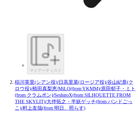
マイアーティスト
稲川英里(シアン役)/日高里菜(ロージア役)/谷山紀章(ク
ロウ役)/植田真梨恵/MiLO(from YKMM)/原田郁子・ミト
(from クラムボン)/SeshiroX(from SILHOUETTE FROM
THE SKYLIT)/大伴拓之・半妖ゲッチ(from バンドごっ
こ)/村上友哉(from 明日、照らす)