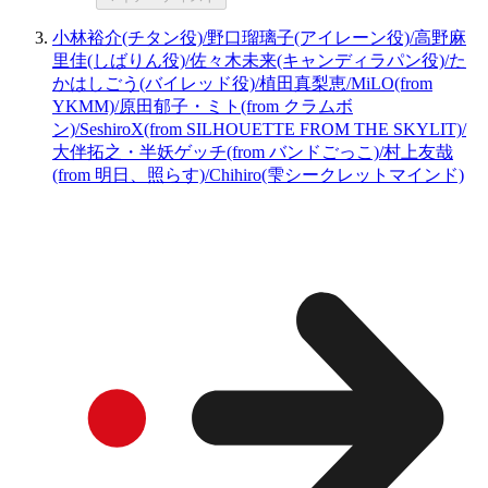
小林裕介(チタン役)/野口瑠璃子(アイレーン役)/高野麻
里佳(しばりん役)/佐々木未来(キャンディラパン役)/た
かはしごう(バイレッド役)/植田真梨恵/MiLO(from
YKMM)/原田郁子・ミト(from クラムボ
ン)/SeshiroX(from SILHOUETTE FROM THE SKYLIT)/
大伴拓之・半妖ゲッチ(from バンドごっこ)/村上友哉
(from 明日、照らす)/Chihiro(雫シークレットマインド)