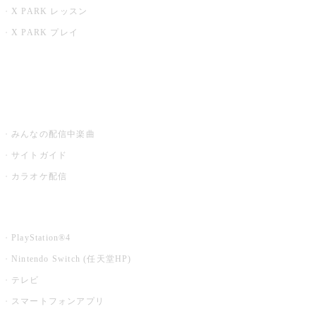
X PARK レッスン
X PARK プレイ
みるハコ
うたスキ ミュージックポスト
みんなの配信中楽曲
サイトガイド
カラオケ配信
家庭用カラオケ
PlayStation®4
Nintendo Switch (任天堂HP)
テレビ
スマートフォンアプリ