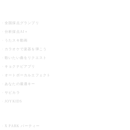
お店でもっと楽しむ
全国採点グランプリ
分析採点AI＋
うたスキ動画
カラオケで楽器を弾こう
歌いたい曲をリクエスト
キョクナビアプリ
オートボーカルエフェクト
あなたの最適キー
サビカラ
JOYKIDS
X PARK
X PARK パーティー