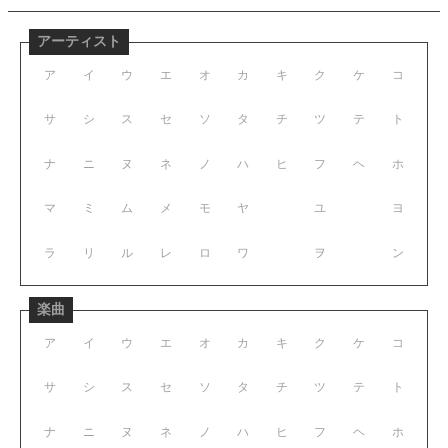
アーティスト
ア
イ
ウ
エ
オ
カ
キ
ク
ケ
コ
サ
シ
ス
セ
ソ
タ
チ
ツ
テ
ト
ナ
ニ
ヌ
ネ
ノ
ハ
ヒ
フ
ヘ
ホ
マ
ミ
ム
メ
モ
ヤ
ユ
ヨ
ラ
リ
ル
レ
ロ
ワ
ヲ
ン
楽曲
ア
イ
ウ
エ
オ
カ
キ
ク
ケ
コ
サ
シ
ス
セ
ソ
タ
チ
ツ
テ
ト
ナ
ニ
ヌ
ネ
ノ
ハ
ヒ
フ
ヘ
ホ