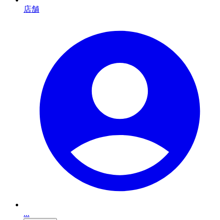
店舗
...