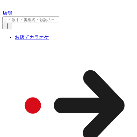
店舗
お店でカラオケ