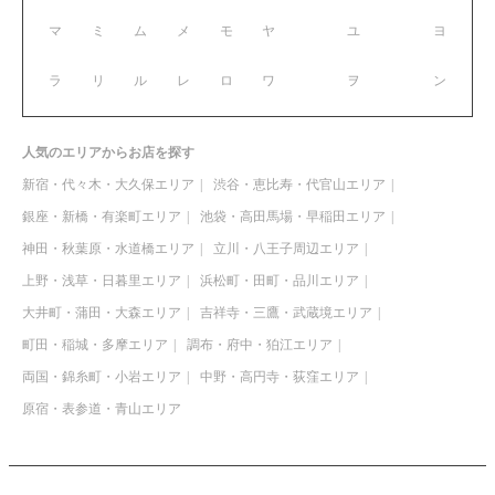
マ
ミ
ム
メ
モ
ヤ
ユ
ヨ
ラ
リ
ル
レ
ロ
ワ
ヲ
ン
人気のエリアからお店を探す
新宿・代々木・大久保エリア
渋谷・恵比寿・代官山エリア
銀座・新橋・有楽町エリア
池袋・高田馬場・早稲田エリア
神田・秋葉原・水道橋エリア
立川・八王子周辺エリア
上野・浅草・日暮里エリア
浜松町・田町・品川エリア
大井町・蒲田・大森エリア
吉祥寺・三鷹・武蔵境エリア
町田・稲城・多摩エリア
調布・府中・狛江エリア
両国・錦糸町・小岩エリア
中野・高円寺・荻窪エリア
原宿・表参道・青山エリア