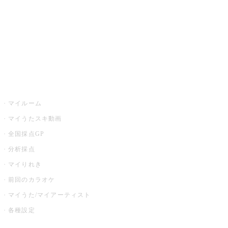
カラオケ店舗検索
全国カラオケ大会
イベント・キャンペーン
うたスキ
マイルーム
マイうたスキ動画
全国採点GP
分析採点
マイりれき
前回のカラオケ
マイうた/マイアーティスト
各種設定