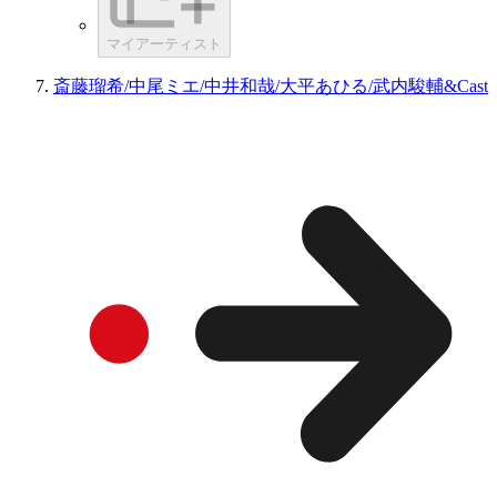
マイアーティスト
斎藤瑠希/中尾ミエ/中井和哉/大平あひる/武内駿輔&Cast