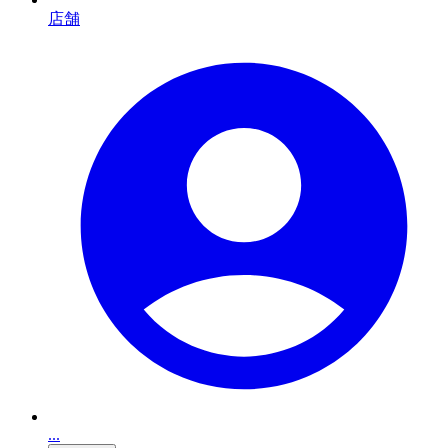
店舗
...