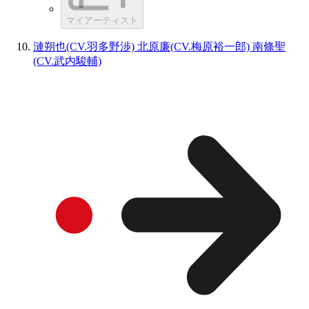
マイアーティスト
漣朔也(CV.羽多野渉) 北原廉(CV.梅原裕一郎) 南條聖
(CV.武内駿輔)