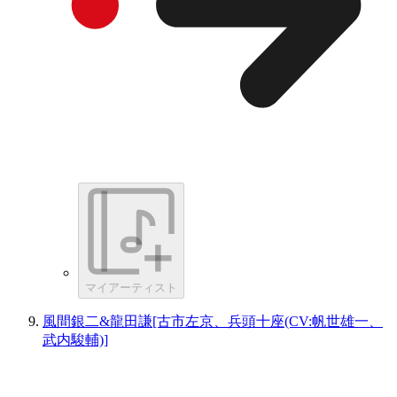
マイアーティスト
風間銀二&龍田謙[古市左京、兵頭十座(CV:帆世雄一、
武内駿輔)]