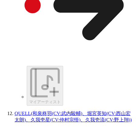
マイアーティスト
QUELL(和泉柊羽(CV:武内駿輔)、堀宮英知(CV:西山宏
太朗)、久我壱星(CV:仲村宗悟)、久我壱流(CV:野上翔))