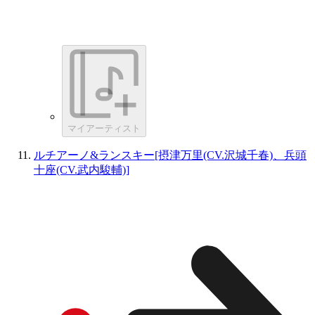
マイアーティスト
ルチアーノ&ランスキー[摂津万里(CV.沢城千春)、兵頭
十座(CV.武内駿輔)]