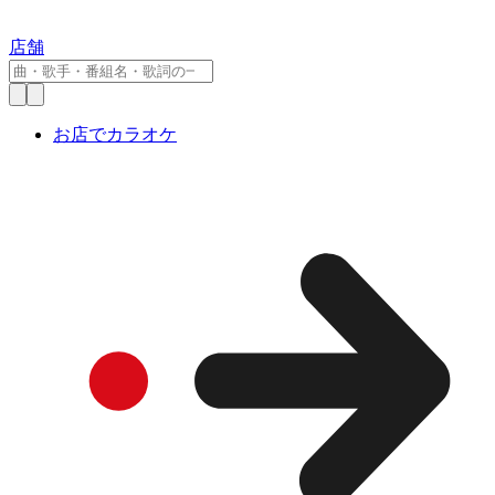
店舗
お店でカラオケ