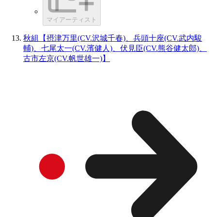
マイアーティスト
秋組【摂津万里(CV.沢城千春)、兵頭十座(CV.武内駿
輔)、七尾太一(CV.濱健人)、伏見臣(CV.熊谷健太郎)、
古市左京(CV.帆世雄一)】