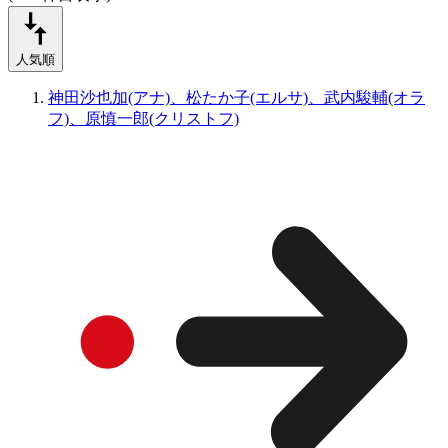
人気順
神田沙也加(アナ)、松たか子(エルサ)、武内駿輔(オラ
フ)、原慎一郎(クリストフ)