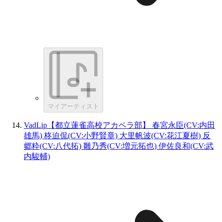
マイアーティスト
VadLip【都立蓮雀高校アカペラ部】 春宮永臣(CV:内田
雄馬) 柊迫侃(CV:小野賢章) 大里帆波(CV:花江夏樹) 反
郷粋(CV:八代拓) 雛乃秀(CV:増元拓也) 伊佐良和(CV:武
内駿輔)