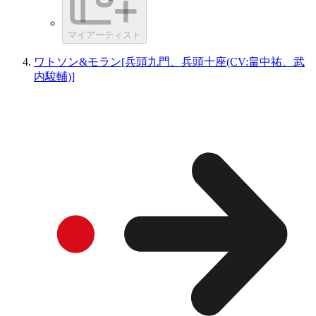
マイアーティスト
ワトソン&モラン[兵頭九門、兵頭十座(CV:畠中祐、武
内駿輔)]