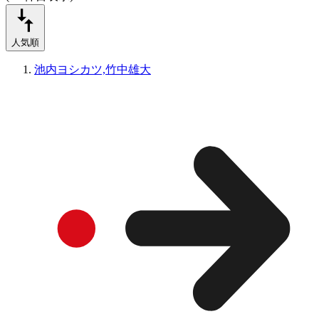
人気順
池内ヨシカツ,竹中雄大