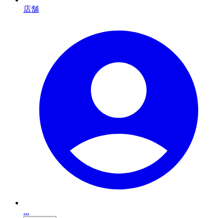
店舗
...