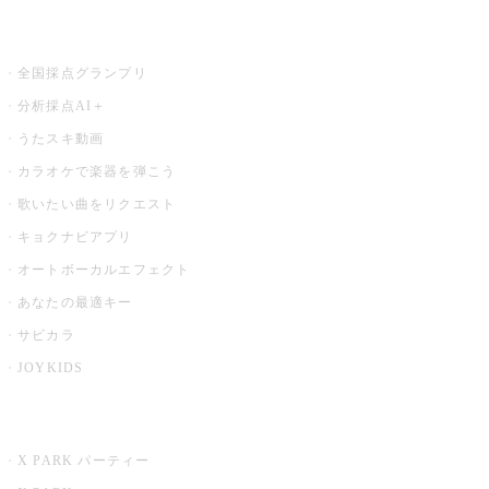
お店でもっと楽しむ
全国採点グランプリ
分析採点AI＋
うたスキ動画
カラオケで楽器を弾こう
歌いたい曲をリクエスト
キョクナビアプリ
オートボーカルエフェクト
あなたの最適キー
サビカラ
JOYKIDS
X PARK
X PARK パーティー