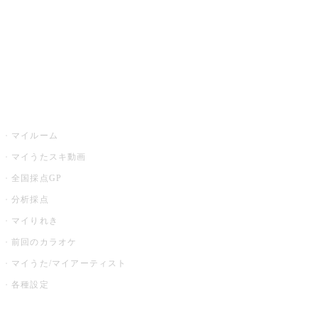
全国カラオケ大会
イベント・キャンペーン
うたスキ
マイルーム
マイうたスキ動画
全国採点GP
分析採点
マイりれき
前回のカラオケ
マイうた/マイアーティスト
各種設定