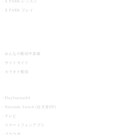
X PARK レッスン
X PARK プレイ
みるハコ
うたスキ ミュージックポスト
みんなの配信中楽曲
サイトガイド
カラオケ配信
家庭用カラオケ
PlayStation®4
Nintendo Switch (任天堂HP)
テレビ
スマートフォンアプリ
ブラウザ