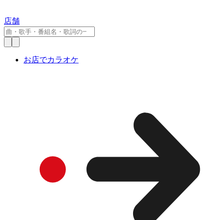
店舗
お店でカラオケ