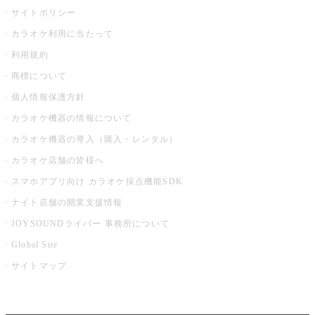
サイトポリシー
カラオケ利用に当たって
利用規約
商標について
個人情報保護方針
カラオケ機器の情報について
カラオケ機器の導入（購入・レンタル）
カラオケ店舗の皆様へ
スマホアプリ向け カラオケ採点機能SDK
ナイト店舗の開業支援情報
JOYSOUNDライバー 事務所について
Global Site
サイトマップ