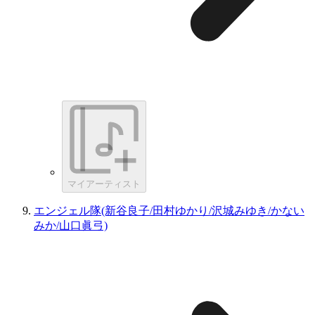
マイアーティスト
エンジェル隊(新谷良子/田村ゆかり/沢城みゆき/かない
みか/山口眞弓)