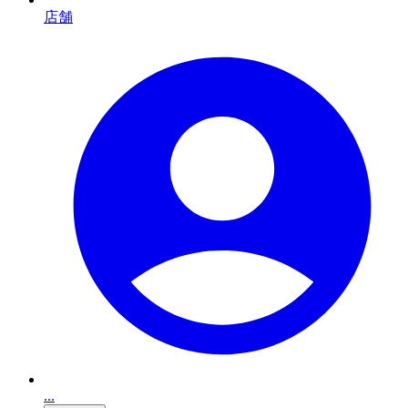
店舗
...