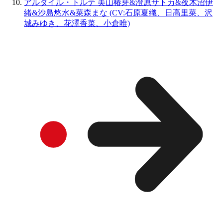
アルタイル・トルテ 美山椿芽&澄原サトカ&夜木沼伊
緒&沙島悠水&菜森まな (CV:石原夏織、日高里菜、沢
城みゆき、花澤香菜、小倉唯)