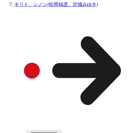
キリト、シノン(松岡禎丞、沢城みゆき)