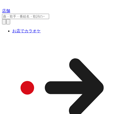
店舗
お店でカラオケ