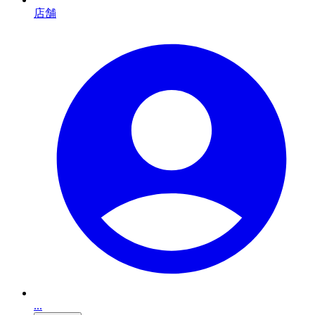
店舗
...