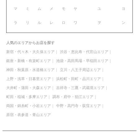
マ
ミ
ム
メ
モ
ヤ
ユ
ヨ
ラ
リ
ル
レ
ロ
ワ
ヲ
ン
人気のエリアからお店を探す
新宿・代々木・大久保エリア
渋谷・恵比寿・代官山エリア
銀座・新橋・有楽町エリア
池袋・高田馬場・早稲田エリア
神田・秋葉原・水道橋エリア
立川・八王子周辺エリア
上野・浅草・日暮里エリア
浜松町・田町・品川エリア
大井町・蒲田・大森エリア
吉祥寺・三鷹・武蔵境エリア
町田・稲城・多摩エリア
調布・府中・狛江エリア
両国・錦糸町・小岩エリア
中野・高円寺・荻窪エリア
原宿・表参道・青山エリア