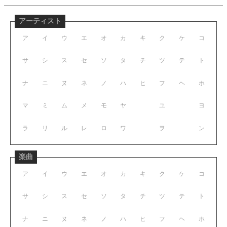
アーティスト
ア
イ
ウ
エ
オ
カ
キ
ク
ケ
コ
サ
シ
ス
セ
ソ
タ
チ
ツ
テ
ト
ナ
ニ
ヌ
ネ
ノ
ハ
ヒ
フ
ヘ
ホ
マ
ミ
ム
メ
モ
ヤ
ユ
ヨ
ラ
リ
ル
レ
ロ
ワ
ヲ
ン
楽曲
ア
イ
ウ
エ
オ
カ
キ
ク
ケ
コ
サ
シ
ス
セ
ソ
タ
チ
ツ
テ
ト
ナ
ニ
ヌ
ネ
ノ
ハ
ヒ
フ
ヘ
ホ