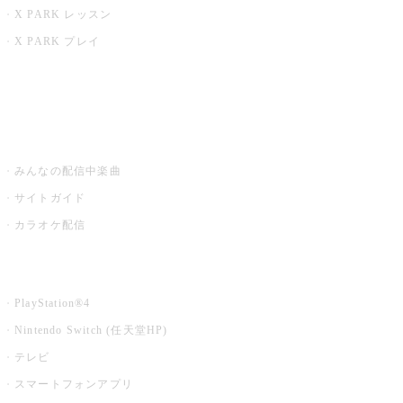
X PARK レッスン
X PARK プレイ
みるハコ
うたスキ ミュージックポスト
みんなの配信中楽曲
サイトガイド
カラオケ配信
家庭用カラオケ
PlayStation®4
Nintendo Switch (任天堂HP)
テレビ
スマートフォンアプリ