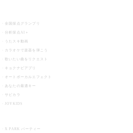
お店でもっと楽しむ
全国採点グランプリ
分析採点AI＋
うたスキ動画
カラオケで楽器を弾こう
歌いたい曲をリクエスト
キョクナビアプリ
オートボーカルエフェクト
あなたの最適キー
サビカラ
JOYKIDS
X PARK
X PARK パーティー