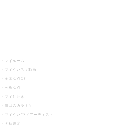
カラオケ店舗検索
全国カラオケ大会
イベント・キャンペーン
うたスキ
マイルーム
マイうたスキ動画
全国採点GP
分析採点
マイりれき
前回のカラオケ
マイうた/マイアーティスト
各種設定