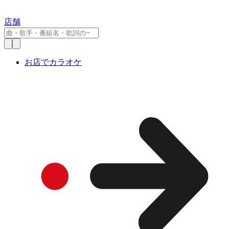
店舗
お店でカラオケ