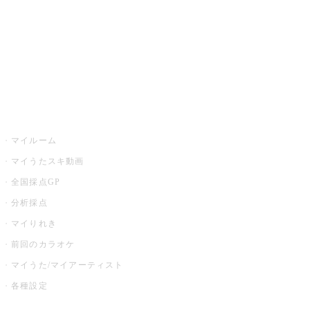
カラオケ店舗検索
全国カラオケ大会
イベント・キャンペーン
うたスキ
マイルーム
マイうたスキ動画
全国採点GP
分析採点
マイりれき
前回のカラオケ
マイうた/マイアーティスト
各種設定