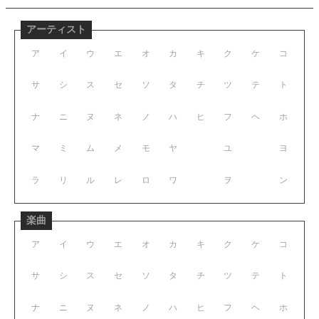
アーティスト
ア
イ
ウ
エ
オ
カ
キ
ク
ケ
コ
サ
シ
ス
セ
ソ
タ
チ
ツ
テ
ト
ナ
ニ
ヌ
ネ
ノ
ハ
ヒ
フ
ヘ
ホ
マ
ミ
ム
メ
モ
ヤ
ユ
ヨ
ラ
リ
ル
レ
ロ
ワ
ヲ
ン
楽曲
ア
イ
ウ
エ
オ
カ
キ
ク
ケ
コ
サ
シ
ス
セ
ソ
タ
チ
ツ
テ
ト
ナ
ニ
ヌ
ネ
ノ
ハ
ヒ
フ
ヘ
ホ