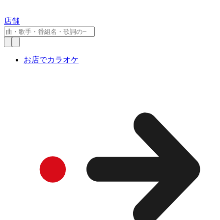
店舗
お店でカラオケ