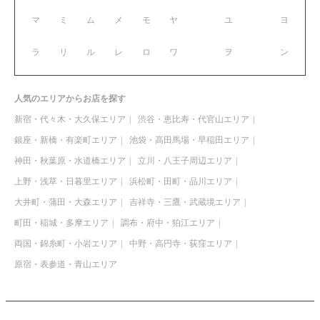
マ
ミ
ム
メ
モ
ヤ
ユ
ヨ
ラ
リ
ル
レ
ロ
ワ
ヲ
ン
人気のエリアからお店を探す
新宿・代々木・大久保エリア
渋谷・恵比寿・代官山エリア
銀座・新橋・有楽町エリア
池袋・高田馬場・早稲田エリア
神田・秋葉原・水道橋エリア
立川・八王子周辺エリア
上野・浅草・日暮里エリア
浜松町・田町・品川エリア
大井町・蒲田・大森エリア
吉祥寺・三鷹・武蔵境エリア
町田・稲城・多摩エリア
調布・府中・狛江エリア
両国・錦糸町・小岩エリア
中野・高円寺・荻窪エリア
原宿・表参道・青山エリア