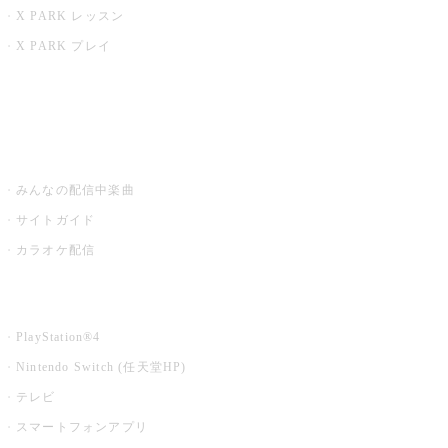
X PARK レッスン
X PARK プレイ
みるハコ
うたスキ ミュージックポスト
みんなの配信中楽曲
サイトガイド
カラオケ配信
家庭用カラオケ
PlayStation®4
Nintendo Switch (任天堂HP)
テレビ
スマートフォンアプリ