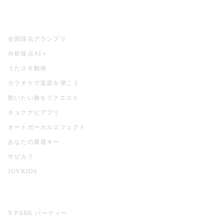
お店でもっと楽しむ
全国採点グランプリ
分析採点AI＋
うたスキ動画
カラオケで楽器を弾こう
歌いたい曲をリクエスト
キョクナビアプリ
オートボーカルエフェクト
あなたの最適キー
サビカラ
JOYKIDS
X PARK
X PARK パーティー