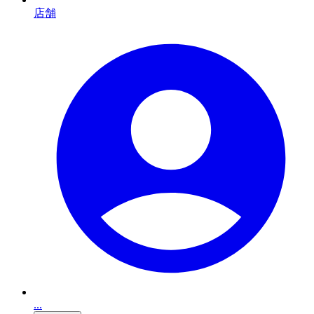
店舗
...