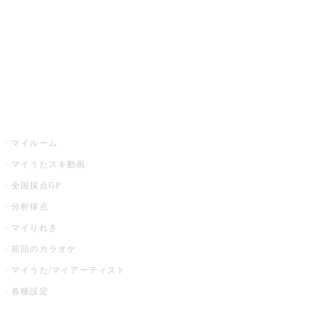
カラオケ店舗検索
全国カラオケ大会
イベント・キャンペーン
うたスキ
マイルーム
マイうたスキ動画
全国採点GP
分析採点
マイりれき
前回のカラオケ
マイうた/マイアーティスト
各種設定