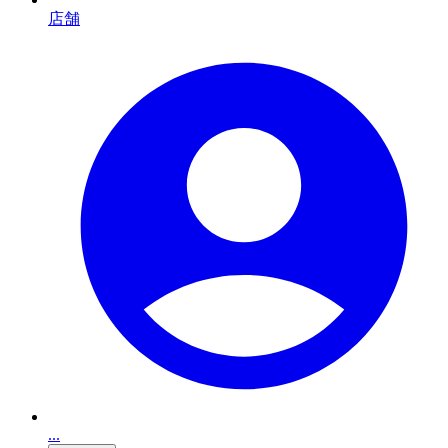
店舗
...