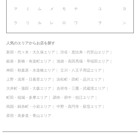
マ
ミ
ム
メ
モ
ヤ
ユ
ヨ
ラ
リ
ル
レ
ロ
ワ
ヲ
ン
人気のエリアからお店を探す
新宿・代々木・大久保エリア
渋谷・恵比寿・代官山エリア
銀座・新橋・有楽町エリア
池袋・高田馬場・早稲田エリア
神田・秋葉原・水道橋エリア
立川・八王子周辺エリア
上野・浅草・日暮里エリア
浜松町・田町・品川エリア
大井町・蒲田・大森エリア
吉祥寺・三鷹・武蔵境エリア
町田・稲城・多摩エリア
調布・府中・狛江エリア
両国・錦糸町・小岩エリア
中野・高円寺・荻窪エリア
原宿・表参道・青山エリア