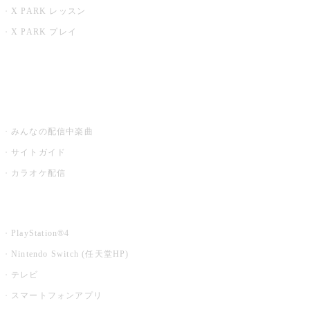
X PARK レッスン
X PARK プレイ
みるハコ
うたスキ ミュージックポスト
みんなの配信中楽曲
サイトガイド
カラオケ配信
家庭用カラオケ
PlayStation®4
Nintendo Switch (任天堂HP)
テレビ
スマートフォンアプリ