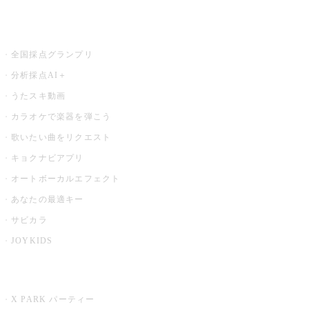
お店でもっと楽しむ
全国採点グランプリ
分析採点AI＋
うたスキ動画
カラオケで楽器を弾こう
歌いたい曲をリクエスト
キョクナビアプリ
オートボーカルエフェクト
あなたの最適キー
サビカラ
JOYKIDS
X PARK
X PARK パーティー