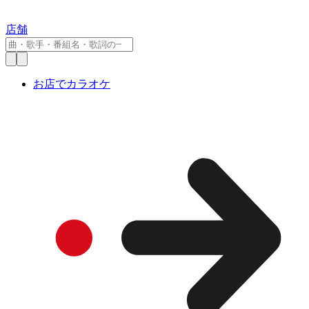
店舗
お店でカラオケ