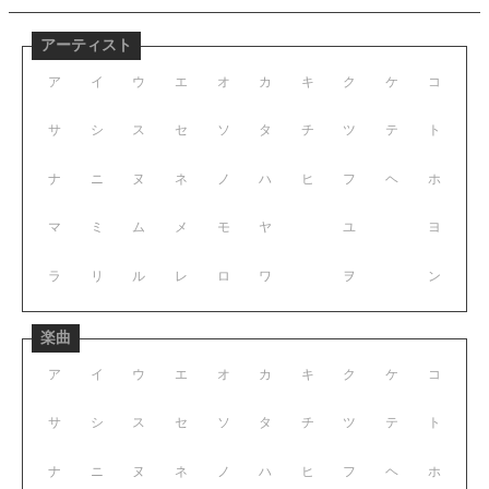
アーティスト
ア
イ
ウ
エ
オ
カ
キ
ク
ケ
コ
サ
シ
ス
セ
ソ
タ
チ
ツ
テ
ト
ナ
ニ
ヌ
ネ
ノ
ハ
ヒ
フ
ヘ
ホ
マ
ミ
ム
メ
モ
ヤ
ユ
ヨ
ラ
リ
ル
レ
ロ
ワ
ヲ
ン
楽曲
ア
イ
ウ
エ
オ
カ
キ
ク
ケ
コ
サ
シ
ス
セ
ソ
タ
チ
ツ
テ
ト
ナ
ニ
ヌ
ネ
ノ
ハ
ヒ
フ
ヘ
ホ