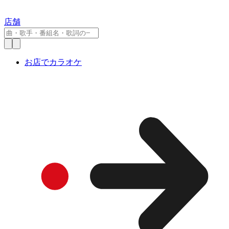
店舗
お店でカラオケ