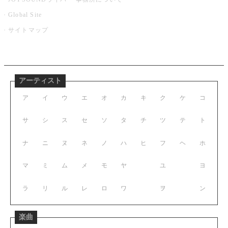
Global Site
サイトマップ
アーティスト
ア
イ
ウ
エ
オ
カ
キ
ク
ケ
コ
サ
シ
ス
セ
ソ
タ
チ
ツ
テ
ト
ナ
ニ
ヌ
ネ
ノ
ハ
ヒ
フ
ヘ
ホ
マ
ミ
ム
メ
モ
ヤ
ユ
ヨ
ラ
リ
ル
レ
ロ
ワ
ヲ
ン
楽曲