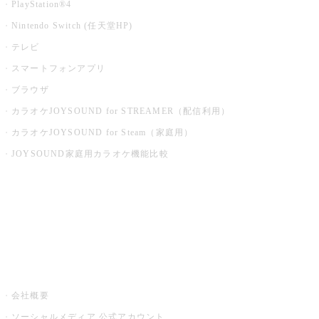
PlayStation®4
Nintendo Switch (任天堂HP)
テレビ
スマートフォンアプリ
ブラウザ
カラオケJOYSOUND for STREAMER（配信利用）
カラオケJOYSOUND for Steam（家庭用）
JOYSOUND家庭用カラオケ機能比較
アプリ・モバイルサービス一覧
音楽ニュース powered by ナタリー
その他
会社概要
ソーシャルメディア 公式アカウント