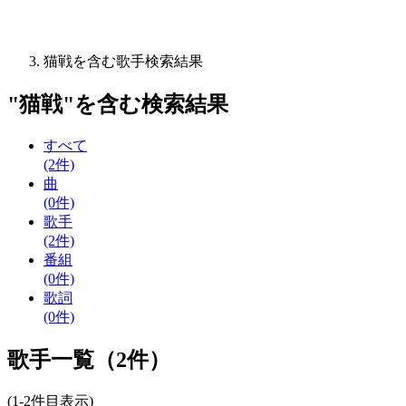
猫戦を含む歌手検索結果
"
猫戦
"を含む
検索結果
すべて
(2件)
曲
(0件)
歌手
(2件)
番組
(0件)
歌詞
(0件)
歌手一覧（2件）
(1-2件目表示)