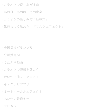
カラオケで盛り上がる曲
あの日、あの時、あの音楽。
カラオケの楽しみ方『新様式』
気持ちよく歌おう！『マスクエフェクト』
お店でもっと楽しむ
全国採点グランプリ
分析採点AI＋
うたスキ動画
カラオケで楽器を弾こう
歌いたい曲をリクエスト
キョクナビアプリ
オートボーカルエフェクト
あなたの最適キー
サビカラ