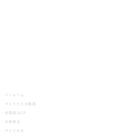
JOYSOUND.comトップ
カラオケ楽曲・歌詞検索
カラオケ店舗検索
全国カラオケ大会
イベント・キャンペーン
うたスキ
マイルーム
マイうたスキ動画
全国採点GP
分析採点
マイりれき