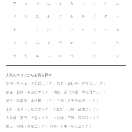
ア
イ
ウ
エ
オ
カ
キ
ク
ケ
コ
サ
シ
ス
セ
ソ
タ
チ
ツ
テ
ト
ナ
ニ
ヌ
ネ
ノ
ハ
ヒ
フ
ヘ
ホ
マ
ミ
ム
メ
モ
ヤ
ユ
ヨ
ラ
リ
ル
レ
ロ
ワ
ヲ
ン
人気のエリアからお店を探す
新宿・代々木・大久保エリア
渋谷・恵比寿・代官山エリア
銀座・新橋・有楽町エリア
池袋・高田馬場・早稲田エリア
神田・秋葉原・水道橋エリア
立川・八王子周辺エリア
上野・浅草・日暮里エリア
浜松町・田町・品川エリア
大井町・蒲田・大森エリア
吉祥寺・三鷹・武蔵境エリア
町田・稲城・多摩エリア
調布・府中・狛江エリア