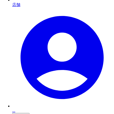
店舗
...