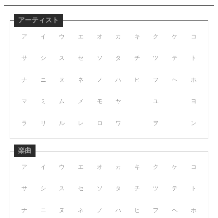
アーティスト
ア
イ
ウ
エ
オ
カ
キ
ク
ケ
コ
サ
シ
ス
セ
ソ
タ
チ
ツ
テ
ト
ナ
ニ
ヌ
ネ
ノ
ハ
ヒ
フ
ヘ
ホ
マ
ミ
ム
メ
モ
ヤ
ユ
ヨ
ラ
リ
ル
レ
ロ
ワ
ヲ
ン
楽曲
ア
イ
ウ
エ
オ
カ
キ
ク
ケ
コ
サ
シ
ス
セ
ソ
タ
チ
ツ
テ
ト
ナ
ニ
ヌ
ネ
ノ
ハ
ヒ
フ
ヘ
ホ