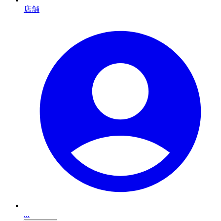
店舗
...