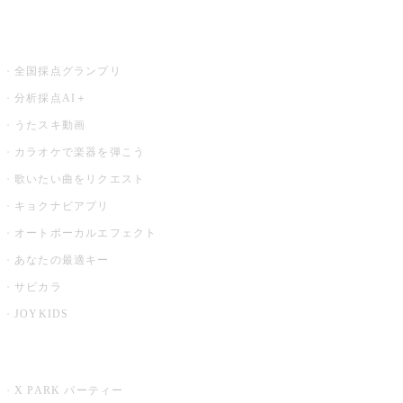
お店でもっと楽しむ
全国採点グランプリ
分析採点AI＋
うたスキ動画
カラオケで楽器を弾こう
歌いたい曲をリクエスト
キョクナビアプリ
オートボーカルエフェクト
あなたの最適キー
サビカラ
JOYKIDS
X PARK
X PARK パーティー