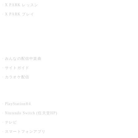
X PARK レッスン
X PARK プレイ
みるハコ
うたスキ ミュージックポスト
みんなの配信中楽曲
サイトガイド
カラオケ配信
家庭用カラオケ
PlayStation®4
Nintendo Switch (任天堂HP)
テレビ
スマートフォンアプリ