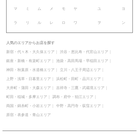
マ
ミ
ム
メ
モ
ヤ
ユ
ヨ
ラ
リ
ル
レ
ロ
ワ
ヲ
ン
人気のエリアからお店を探す
新宿・代々木・大久保エリア
渋谷・恵比寿・代官山エリア
銀座・新橋・有楽町エリア
池袋・高田馬場・早稲田エリア
神田・秋葉原・水道橋エリア
立川・八王子周辺エリア
上野・浅草・日暮里エリア
浜松町・田町・品川エリア
大井町・蒲田・大森エリア
吉祥寺・三鷹・武蔵境エリア
町田・稲城・多摩エリア
調布・府中・狛江エリア
両国・錦糸町・小岩エリア
中野・高円寺・荻窪エリア
原宿・表参道・青山エリア