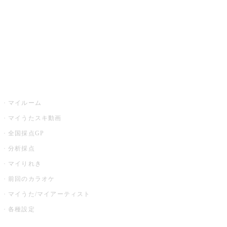
カラオケ店舗検索
全国カラオケ大会
イベント・キャンペーン
うたスキ
マイルーム
マイうたスキ動画
全国採点GP
分析採点
マイりれき
前回のカラオケ
マイうた/マイアーティスト
各種設定