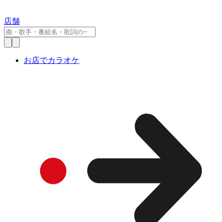
店舗
お店でカラオケ