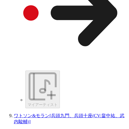
マイアーティスト
ワトソン&モラン[兵頭九門、兵頭十座(CV:畠中祐、武
内駿輔)]