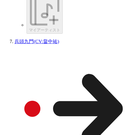
マイアーティスト
兵頭九門(CV:畠中祐)