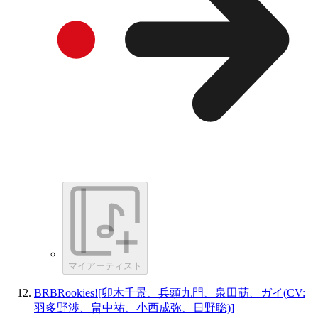
マイアーティスト
BRBRookies![卯木千景、兵頭九門、泉田莇、ガイ(CV:
羽多野渉、畠中祐、小西成弥、日野聡)]