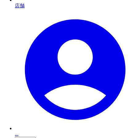
店舗
...