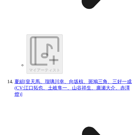
マイアーティスト
夏組[皇天馬、瑠璃川幸、向坂椋、斑鳩三角、三好一成
(CV:江口拓也、土岐隼一、山谷祥生、廣瀬大介、赤澤
燈)]