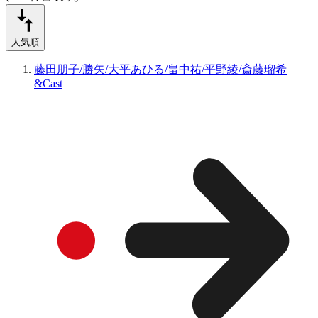
人気順
藤田朋子/勝矢/大平あひる/畠中祐/平野綾/斎藤瑠希
&Cast