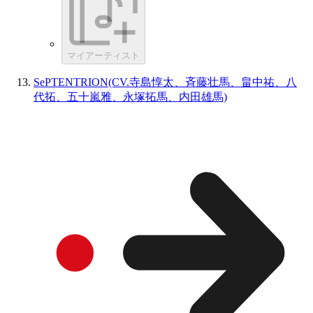
マイアーティスト
SePTENTRION(CV.寺島惇太、斉藤壮馬、畠中祐、八
代拓、五十嵐雅、永塚拓馬、内田雄馬)