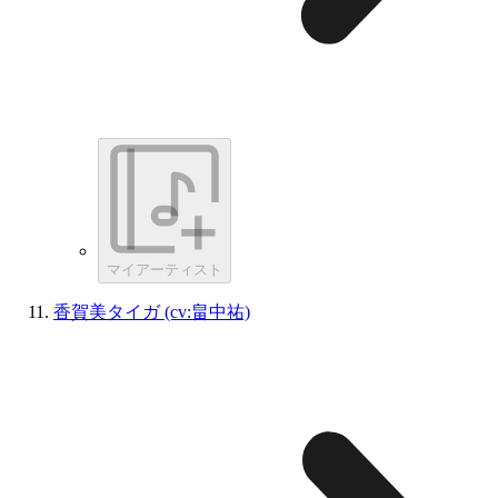
マイアーティスト
香賀美タイガ (cv:畠中祐)