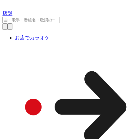
店舗
お店でカラオケ