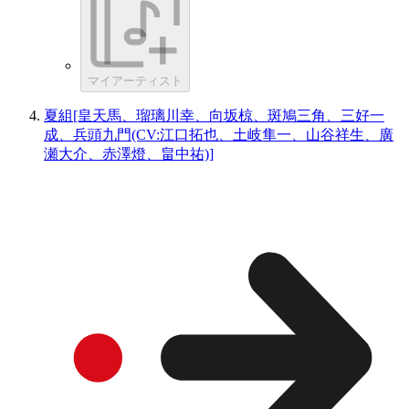
マイアーティスト
夏組[皇天馬、瑠璃川幸、向坂椋、斑鳩三角、三好一
成、兵頭九門(CV:江口拓也、土岐隼一、山谷祥生、廣
瀬大介、赤澤燈、畠中祐)]