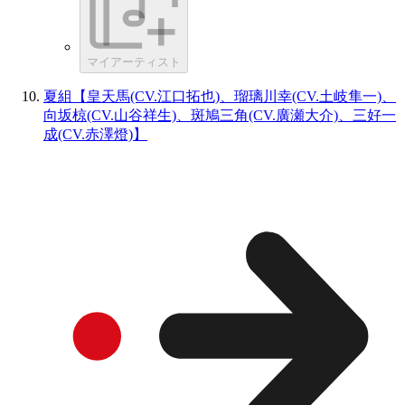
マイアーティスト
夏組【皇天馬(CV.江口拓也)、瑠璃川幸(CV.土岐隼一)、
向坂椋(CV.山谷祥生)、斑鳩三角(CV.廣瀬大介)、三好一
成(CV.赤澤燈)】