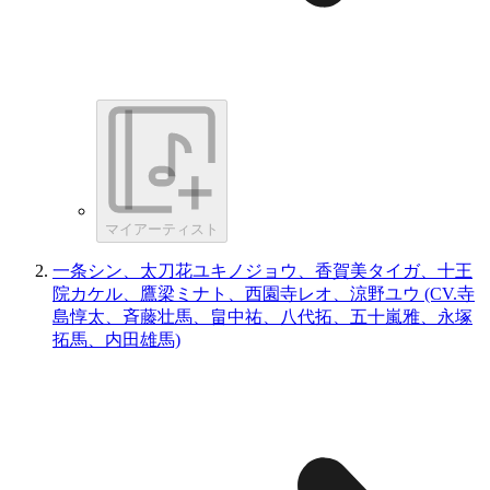
マイアーティスト
一条シン、太刀花ユキノジョウ、香賀美タイガ、十王
院カケル、鷹梁ミナト、西園寺レオ、涼野ユウ (CV.寺
島惇太、斉藤壮馬、畠中祐、八代拓、五十嵐雅、永塚
拓馬、内田雄馬)