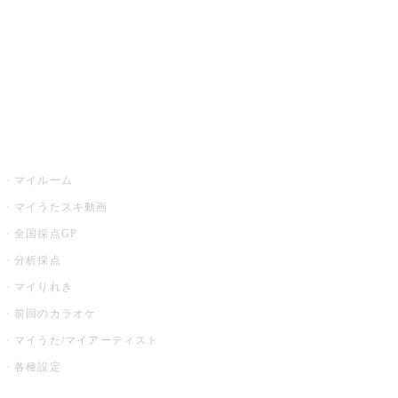
カラオケ店舗検索
全国カラオケ大会
イベント・キャンペーン
うたスキ
マイルーム
マイうたスキ動画
全国採点GP
分析採点
マイりれき
前回のカラオケ
マイうた/マイアーティスト
各種設定