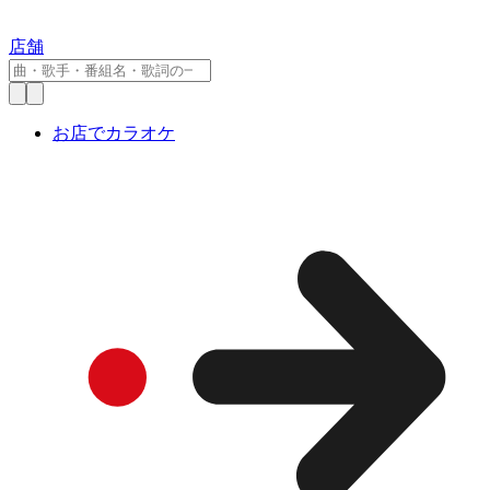
店舗
お店でカラオケ