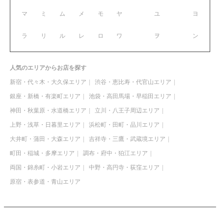
マ
ミ
ム
メ
モ
ヤ
ユ
ヨ
ラ
リ
ル
レ
ロ
ワ
ヲ
ン
人気のエリアからお店を探す
新宿・代々木・大久保エリア
渋谷・恵比寿・代官山エリア
銀座・新橋・有楽町エリア
池袋・高田馬場・早稲田エリア
神田・秋葉原・水道橋エリア
立川・八王子周辺エリア
上野・浅草・日暮里エリア
浜松町・田町・品川エリア
大井町・蒲田・大森エリア
吉祥寺・三鷹・武蔵境エリア
町田・稲城・多摩エリア
調布・府中・狛江エリア
両国・錦糸町・小岩エリア
中野・高円寺・荻窪エリア
原宿・表参道・青山エリア