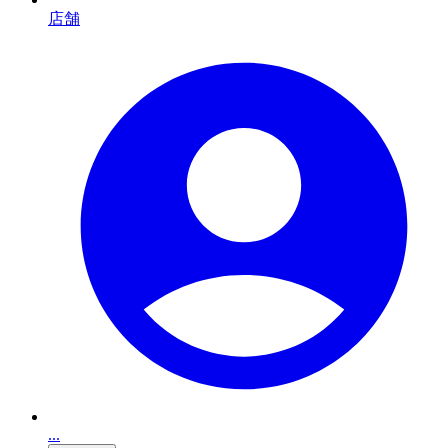
店舗
...