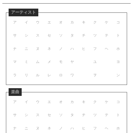
アーティスト
ア
イ
ウ
エ
オ
カ
キ
ク
ケ
コ
サ
シ
ス
セ
ソ
タ
チ
ツ
テ
ト
ナ
ニ
ヌ
ネ
ノ
ハ
ヒ
フ
ヘ
ホ
マ
ミ
ム
メ
モ
ヤ
ユ
ヨ
ラ
リ
ル
レ
ロ
ワ
ヲ
ン
楽曲
ア
イ
ウ
エ
オ
カ
キ
ク
ケ
コ
サ
シ
ス
セ
ソ
タ
チ
ツ
テ
ト
ナ
ニ
ヌ
ネ
ノ
ハ
ヒ
フ
ヘ
ホ