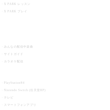
X PARK レッスン
X PARK プレイ
みるハコ
うたスキ ミュージックポスト
みんなの配信中楽曲
サイトガイド
カラオケ配信
家庭用カラオケ
PlayStation®4
Nintendo Switch (任天堂HP)
テレビ
スマートフォンアプリ