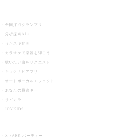
お店でもっと楽しむ
全国採点グランプリ
分析採点AI＋
うたスキ動画
カラオケで楽器を弾こう
歌いたい曲をリクエスト
キョクナビアプリ
オートボーカルエフェクト
あなたの最適キー
サビカラ
JOYKIDS
X PARK
X PARK パーティー