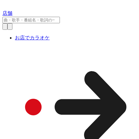
店舗
お店でカラオケ