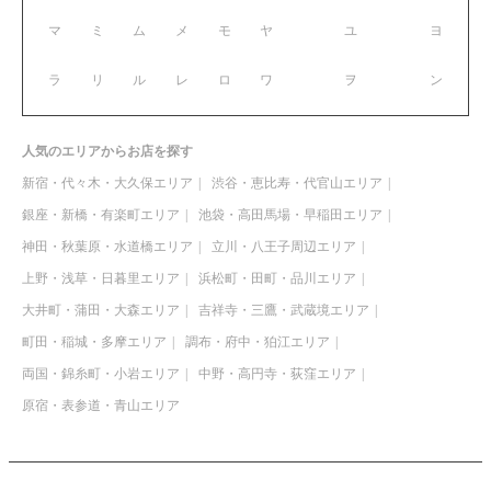
マ
ミ
ム
メ
モ
ヤ
ユ
ヨ
ラ
リ
ル
レ
ロ
ワ
ヲ
ン
人気のエリアからお店を探す
新宿・代々木・大久保エリア
渋谷・恵比寿・代官山エリア
銀座・新橋・有楽町エリア
池袋・高田馬場・早稲田エリア
神田・秋葉原・水道橋エリア
立川・八王子周辺エリア
上野・浅草・日暮里エリア
浜松町・田町・品川エリア
大井町・蒲田・大森エリア
吉祥寺・三鷹・武蔵境エリア
町田・稲城・多摩エリア
調布・府中・狛江エリア
両国・錦糸町・小岩エリア
中野・高円寺・荻窪エリア
原宿・表参道・青山エリア