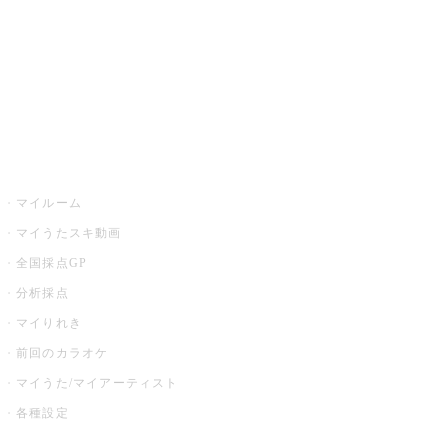
カラオケ店舗検索
全国カラオケ大会
イベント・キャンペーン
うたスキ
マイルーム
マイうたスキ動画
全国採点GP
分析採点
マイりれき
前回のカラオケ
マイうた/マイアーティスト
各種設定