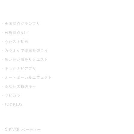
お店でもっと楽しむ
全国採点グランプリ
分析採点AI＋
うたスキ動画
カラオケで楽器を弾こう
歌いたい曲をリクエスト
キョクナビアプリ
オートボーカルエフェクト
あなたの最適キー
サビカラ
JOYKIDS
X PARK
X PARK パーティー