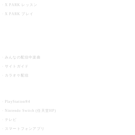
X PARK レッスン
X PARK プレイ
みるハコ
うたスキ ミュージックポスト
みんなの配信中楽曲
サイトガイド
カラオケ配信
家庭用カラオケ
PlayStation®4
Nintendo Switch (任天堂HP)
テレビ
スマートフォンアプリ