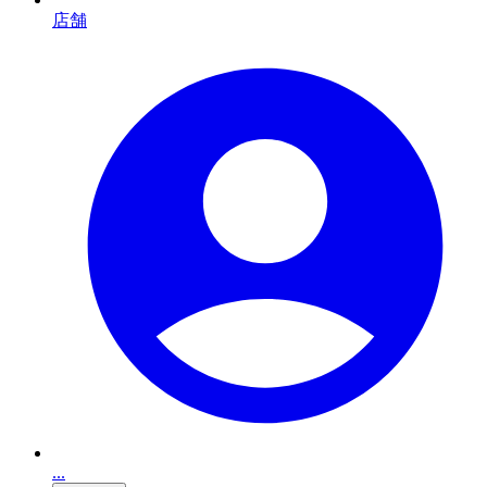
店舗
...