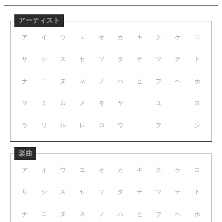
アーティスト
ア
イ
ウ
エ
オ
カ
キ
ク
ケ
コ
サ
シ
ス
セ
ソ
タ
チ
ツ
テ
ト
ナ
ニ
ヌ
ネ
ノ
ハ
ヒ
フ
ヘ
ホ
マ
ミ
ム
メ
モ
ヤ
ユ
ヨ
ラ
リ
ル
レ
ロ
ワ
ヲ
ン
楽曲
ア
イ
ウ
エ
オ
カ
キ
ク
ケ
コ
サ
シ
ス
セ
ソ
タ
チ
ツ
テ
ト
ナ
ニ
ヌ
ネ
ノ
ハ
ヒ
フ
ヘ
ホ