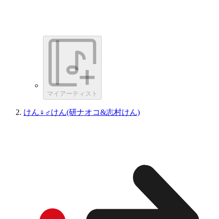
マイアーティスト
けん♀♂けん(研ナオコ&志村けん)