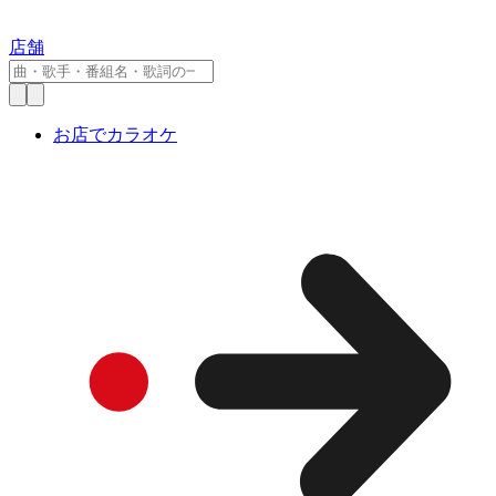
店舗
お店でカラオケ