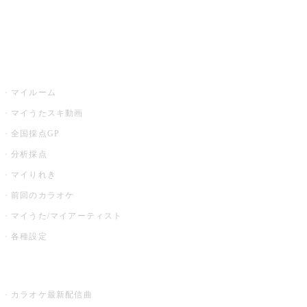
イベント・キャンペーン
うたスキ
マイルーム
マイうたスキ動画
全国採点GP
分析採点
マイりれき
前回のカラオケ
マイうた/マイアーティスト
各種設定
お店でカラオケ
カラオケ最新配信曲