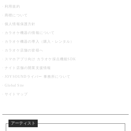
利用規約
商標について
個人情報保護方針
カラオケ機器の情報について
カラオケ機器の導入（購入・レンタル）
カラオケ店舗の皆様へ
スマホアプリ向け カラオケ採点機能SDK
ナイト店舗の開業支援情報
JOYSOUNDライバー 事務所について
Global Site
サイトマップ
アーティスト