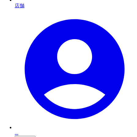
店舗
...