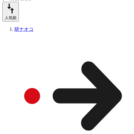
人気順
研ナオコ