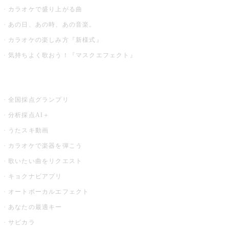
カラオケで盛り上がる曲
あの日、あの時、あの音楽。
カラオケの楽しみ方『新様式』
気持ちよく歌おう！『マスクエフェクト』
お店でもっと楽しむ
全国採点グランプリ
分析採点AI＋
うたスキ動画
カラオケで楽器を弾こう
歌いたい曲をリクエスト
キョクナビアプリ
オートボーカルエフェクト
あなたの最適キー
サビカラ