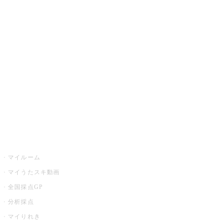
JOYSOUND.comトップ
カラオケ楽曲・歌詞検索
カラオケ店舗検索
全国カラオケ大会
イベント・キャンペーン
うたスキ
マイルーム
マイうたスキ動画
全国採点GP
分析採点
マイりれき