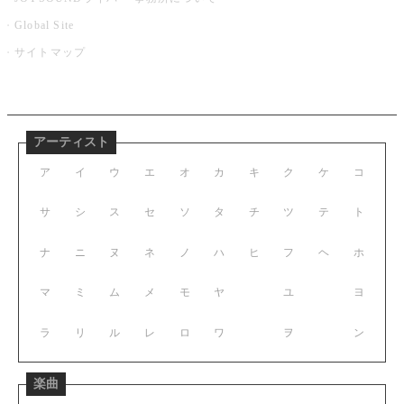
Global Site
サイトマップ
アーティスト
ア
イ
ウ
エ
オ
カ
キ
ク
ケ
コ
サ
シ
ス
セ
ソ
タ
チ
ツ
テ
ト
ナ
ニ
ヌ
ネ
ノ
ハ
ヒ
フ
ヘ
ホ
マ
ミ
ム
メ
モ
ヤ
ユ
ヨ
ラ
リ
ル
レ
ロ
ワ
ヲ
ン
楽曲