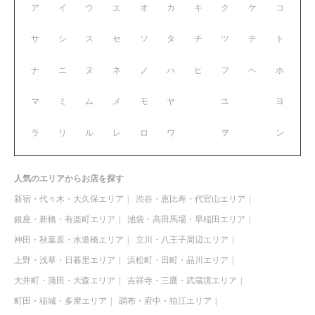
ア
イ
ウ
エ
オ
カ
キ
ク
ケ
コ
サ
シ
ス
セ
ソ
タ
チ
ツ
テ
ト
ナ
ニ
ヌ
ネ
ノ
ハ
ヒ
フ
ヘ
ホ
マ
ミ
ム
メ
モ
ヤ
ユ
ヨ
ラ
リ
ル
レ
ロ
ワ
ヲ
ン
人気のエリアからお店を探す
新宿・代々木・大久保エリア
渋谷・恵比寿・代官山エリア
銀座・新橋・有楽町エリア
池袋・高田馬場・早稲田エリア
神田・秋葉原・水道橋エリア
立川・八王子周辺エリア
上野・浅草・日暮里エリア
浜松町・田町・品川エリア
大井町・蒲田・大森エリア
吉祥寺・三鷹・武蔵境エリア
町田・稲城・多摩エリア
調布・府中・狛江エリア