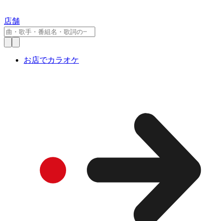
店舗
お店でカラオケ