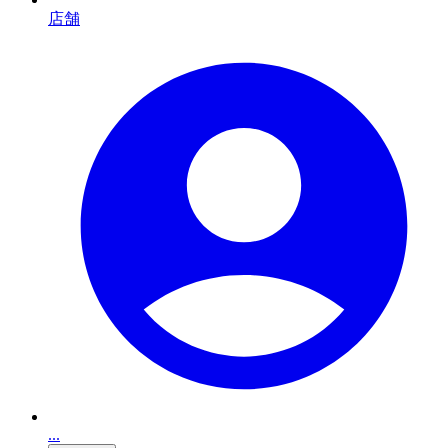
店舗
...