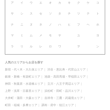
ア
イ
ウ
エ
オ
カ
キ
ク
ケ
コ
サ
シ
ス
セ
ソ
タ
チ
ツ
テ
ト
ナ
ニ
ヌ
ネ
ノ
ハ
ヒ
フ
ヘ
ホ
マ
ミ
ム
メ
モ
ヤ
ユ
ヨ
ラ
リ
ル
レ
ロ
ワ
ヲ
ン
人気のエリアからお店を探す
新宿・代々木・大久保エリア
渋谷・恵比寿・代官山エリア
銀座・新橋・有楽町エリア
池袋・高田馬場・早稲田エリア
神田・秋葉原・水道橋エリア
立川・八王子周辺エリア
上野・浅草・日暮里エリア
浜松町・田町・品川エリア
大井町・蒲田・大森エリア
吉祥寺・三鷹・武蔵境エリア
町田・稲城・多摩エリア
調布・府中・狛江エリア