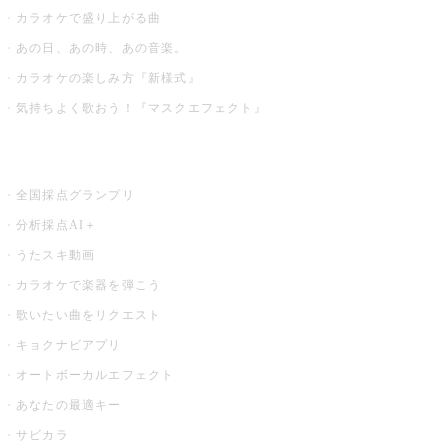
カラオケで盛り上がる曲
あの日、あの時、あの音楽。
カラオケの楽しみ方『新様式』
気持ちよく歌おう！『マスクエフェクト』
お店でもっと楽しむ
全国採点グランプリ
分析採点AI＋
うたスキ動画
カラオケで楽器を弾こう
歌いたい曲をリクエスト
キョクナビアプリ
オートボーカルエフェクト
あなたの最適キー
サビカラ