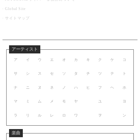
Global Site
サイトマップ
アーティスト
ア
イ
ウ
エ
オ
カ
キ
ク
ケ
コ
サ
シ
ス
セ
ソ
タ
チ
ツ
テ
ト
ナ
ニ
ヌ
ネ
ノ
ハ
ヒ
フ
ヘ
ホ
マ
ミ
ム
メ
モ
ヤ
ユ
ヨ
ラ
リ
ル
レ
ロ
ワ
ヲ
ン
楽曲