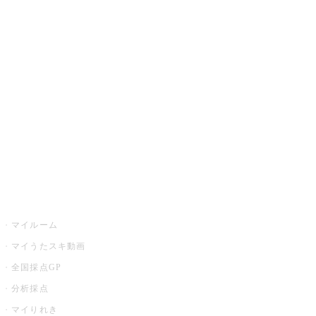
JOYSOUND.comトップ
カラオケ楽曲・歌詞検索
カラオケ店舗検索
全国カラオケ大会
イベント・キャンペーン
うたスキ
マイルーム
マイうたスキ動画
全国採点GP
分析採点
マイりれき