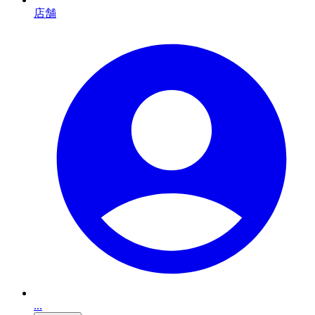
店舗
...