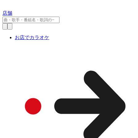
店舗
お店でカラオケ