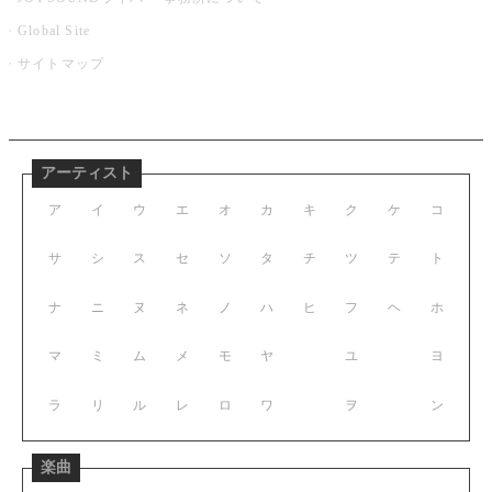
Global Site
サイトマップ
アーティスト
ア
イ
ウ
エ
オ
カ
キ
ク
ケ
コ
サ
シ
ス
セ
ソ
タ
チ
ツ
テ
ト
ナ
ニ
ヌ
ネ
ノ
ハ
ヒ
フ
ヘ
ホ
マ
ミ
ム
メ
モ
ヤ
ユ
ヨ
ラ
リ
ル
レ
ロ
ワ
ヲ
ン
楽曲