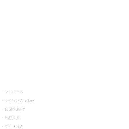
JOYSOUND.comトップ
カラオケ楽曲・歌詞検索
カラオケ店舗検索
全国カラオケ大会
イベント・キャンペーン
うたスキ
マイルーム
マイうたスキ動画
全国採点GP
分析採点
マイりれき