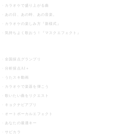
カラオケで盛り上がる曲
あの日、あの時、あの音楽。
カラオケの楽しみ方『新様式』
気持ちよく歌おう！『マスクエフェクト』
お店でもっと楽しむ
全国採点グランプリ
分析採点AI＋
うたスキ動画
カラオケで楽器を弾こう
歌いたい曲をリクエスト
キョクナビアプリ
オートボーカルエフェクト
あなたの最適キー
サビカラ