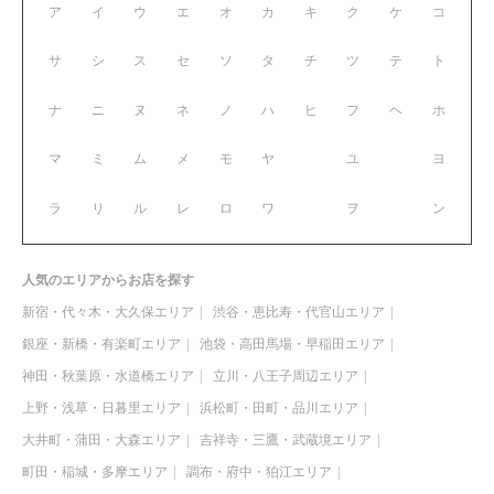
ア
イ
ウ
エ
オ
カ
キ
ク
ケ
コ
サ
シ
ス
セ
ソ
タ
チ
ツ
テ
ト
ナ
ニ
ヌ
ネ
ノ
ハ
ヒ
フ
ヘ
ホ
マ
ミ
ム
メ
モ
ヤ
ユ
ヨ
ラ
リ
ル
レ
ロ
ワ
ヲ
ン
人気のエリアからお店を探す
新宿・代々木・大久保エリア
渋谷・恵比寿・代官山エリア
銀座・新橋・有楽町エリア
池袋・高田馬場・早稲田エリア
神田・秋葉原・水道橋エリア
立川・八王子周辺エリア
上野・浅草・日暮里エリア
浜松町・田町・品川エリア
大井町・蒲田・大森エリア
吉祥寺・三鷹・武蔵境エリア
町田・稲城・多摩エリア
調布・府中・狛江エリア