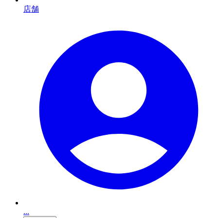
店舗
...