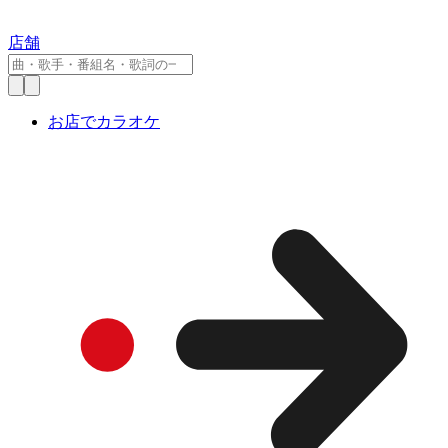
店舗
お店でカラオケ