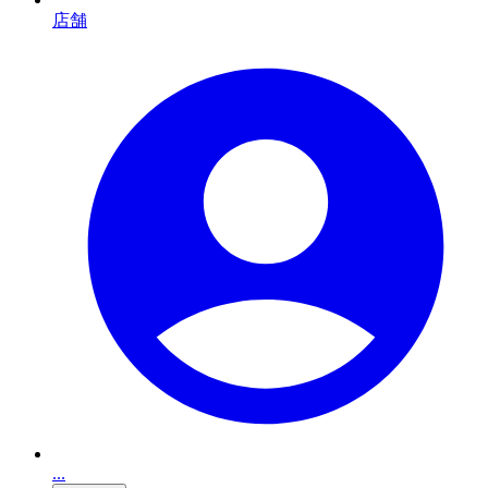
店舗
...