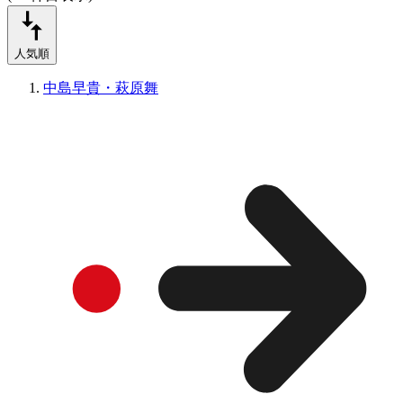
人気順
中島早貴・萩原舞