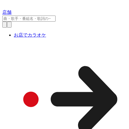
店舗
お店でカラオケ