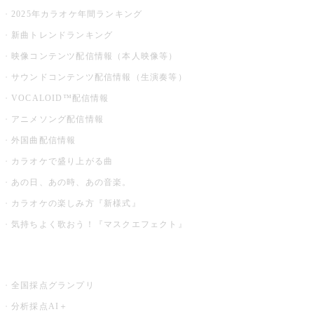
2025年カラオケ年間ランキング
新曲トレンドランキング
映像コンテンツ配信情報（本人映像等）
サウンドコンテンツ配信情報（生演奏等）
VOCALOID™配信情報
アニメソング配信情報
外国曲配信情報
カラオケで盛り上がる曲
あの日、あの時、あの音楽。
カラオケの楽しみ方『新様式』
気持ちよく歌おう！『マスクエフェクト』
お店でもっと楽しむ
全国採点グランプリ
分析採点AI＋