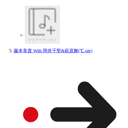
マイアーティスト
藤本美貴 With 岡井千聖&萩原舞(℃-ute)