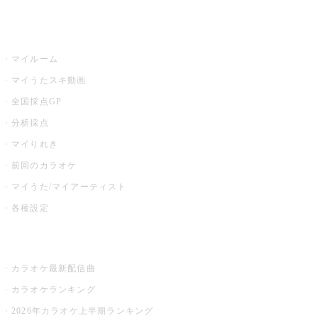
うたスキ
マイルーム
マイうたスキ動画
全国採点GP
分析採点
マイりれき
前回のカラオケ
マイうた/マイアーティスト
各種設定
お店でカラオケ
カラオケ最新配信曲
カラオケランキング
2026年カラオケ上半期ランキング