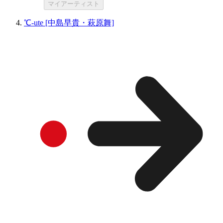
マイアーティスト
℃-ute [中島早貴・萩原舞]