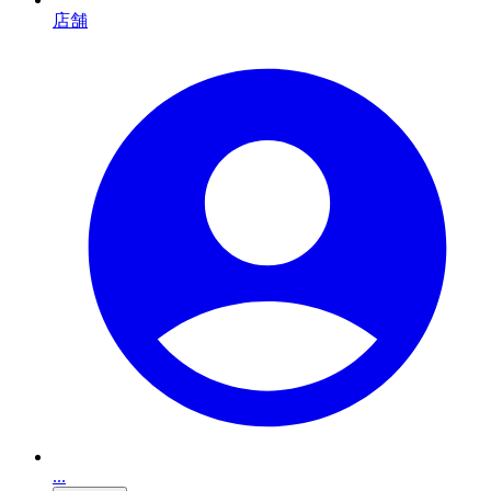
店舗
...