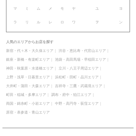
マ
ミ
ム
メ
モ
ヤ
ユ
ヨ
ラ
リ
ル
レ
ロ
ワ
ヲ
ン
人気のエリアからお店を探す
新宿・代々木・大久保エリア
渋谷・恵比寿・代官山エリア
銀座・新橋・有楽町エリア
池袋・高田馬場・早稲田エリア
神田・秋葉原・水道橋エリア
立川・八王子周辺エリア
上野・浅草・日暮里エリア
浜松町・田町・品川エリア
大井町・蒲田・大森エリア
吉祥寺・三鷹・武蔵境エリア
町田・稲城・多摩エリア
調布・府中・狛江エリア
両国・錦糸町・小岩エリア
中野・高円寺・荻窪エリア
原宿・表参道・青山エリア