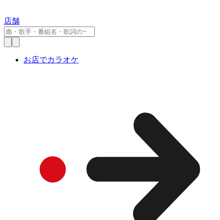
店舗
お店でカラオケ