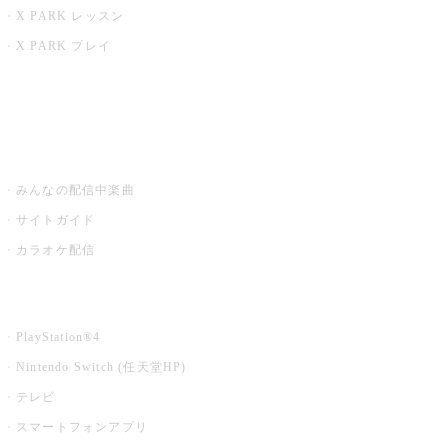
X PARK レッスン
X PARK プレイ
みるハコ
うたスキ ミュージックポスト
みんなの配信中楽曲
サイトガイド
カラオケ配信
家庭用カラオケ
PlayStation®4
Nintendo Switch (任天堂HP)
テレビ
スマートフォンアプリ