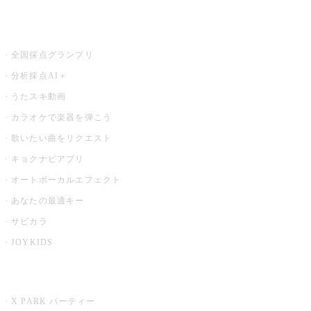
お店でもっと楽しむ
全国採点グランプリ
分析採点AI＋
うたスキ動画
カラオケで楽器を弾こう
歌いたい曲をリクエスト
キョクナビアプリ
オートボーカルエフェクト
あなたの最適キー
サビカラ
JOYKIDS
X PARK
X PARK パーティー