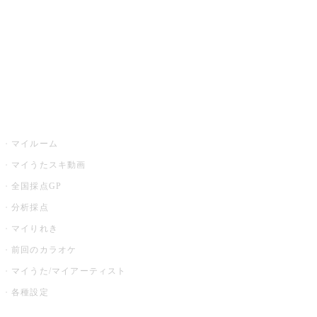
カラオケ店舗検索
全国カラオケ大会
イベント・キャンペーン
うたスキ
マイルーム
マイうたスキ動画
全国採点GP
分析採点
マイりれき
前回のカラオケ
マイうた/マイアーティスト
各種設定