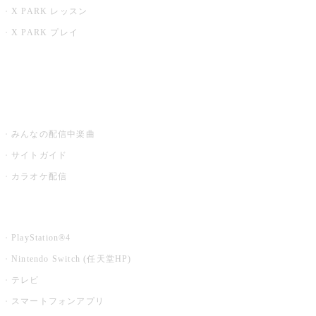
X PARK レッスン
X PARK プレイ
みるハコ
うたスキ ミュージックポスト
みんなの配信中楽曲
サイトガイド
カラオケ配信
家庭用カラオケ
PlayStation®4
Nintendo Switch (任天堂HP)
テレビ
スマートフォンアプリ