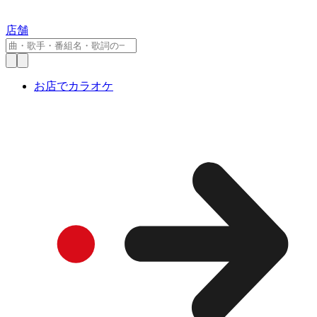
店舗
お店でカラオケ