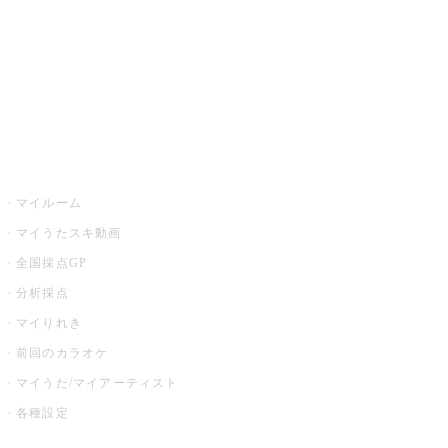
カラオケ店舗検索
全国カラオケ大会
イベント・キャンペーン
うたスキ
マイルーム
マイうたスキ動画
全国採点GP
分析採点
マイりれき
前回のカラオケ
マイうた/マイアーティスト
各種設定