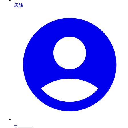
店舗
...