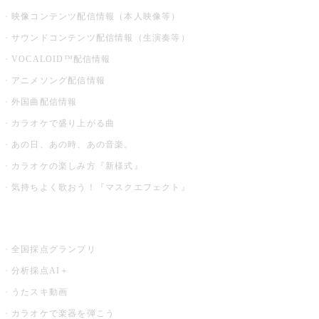
映像コンテンツ配信情報（本人映像等）
サウンドコンテンツ配信情報（生演奏等）
VOCALOID™配信情報
アニメソング配信情報
外国曲配信情報
カラオケで盛り上がる曲
あの日、あの時、あの音楽。
カラオケの楽しみ方『新様式』
気持ちよく歌おう！『マスクエフェクト』
お店でもっと楽しむ
全国採点グランプリ
分析採点AI＋
うたスキ動画
カラオケで楽器を弾こう