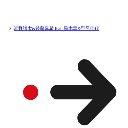
浜野謙太&後藤真希 feat. 黒木華&野呂佳代