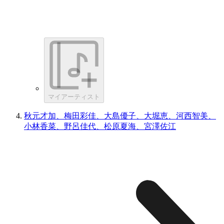
マイアーティスト
秋元才加、梅田彩佳、大島優子、大堀恵、河西智美、
小林香菜、野呂佳代、松原夏海、宮澤佐江