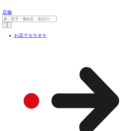
店舗
お店でカラオケ