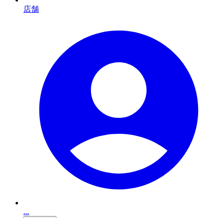
店舗
...