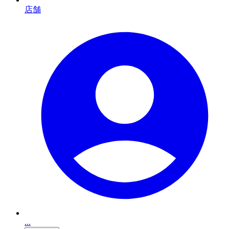
店舗
...