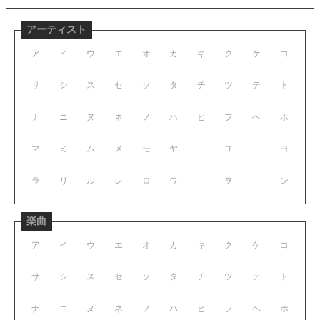
アーティスト
ア
イ
ウ
エ
オ
カ
キ
ク
ケ
コ
サ
シ
ス
セ
ソ
タ
チ
ツ
テ
ト
ナ
ニ
ヌ
ネ
ノ
ハ
ヒ
フ
ヘ
ホ
マ
ミ
ム
メ
モ
ヤ
ユ
ヨ
ラ
リ
ル
レ
ロ
ワ
ヲ
ン
楽曲
ア
イ
ウ
エ
オ
カ
キ
ク
ケ
コ
サ
シ
ス
セ
ソ
タ
チ
ツ
テ
ト
ナ
ニ
ヌ
ネ
ノ
ハ
ヒ
フ
ヘ
ホ