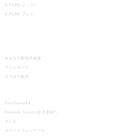
X PARK レッスン
X PARK プレイ
みるハコ
うたスキ ミュージックポスト
みんなの配信中楽曲
サイトガイド
カラオケ配信
家庭用カラオケ
PlayStation®4
Nintendo Switch (任天堂HP)
テレビ
スマートフォンアプリ