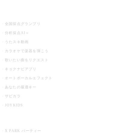
お店でもっと楽しむ
全国採点グランプリ
分析採点AI＋
うたスキ動画
カラオケで楽器を弾こう
歌いたい曲をリクエスト
キョクナビアプリ
オートボーカルエフェクト
あなたの最適キー
サビカラ
JOYKIDS
X PARK
X PARK パーティー