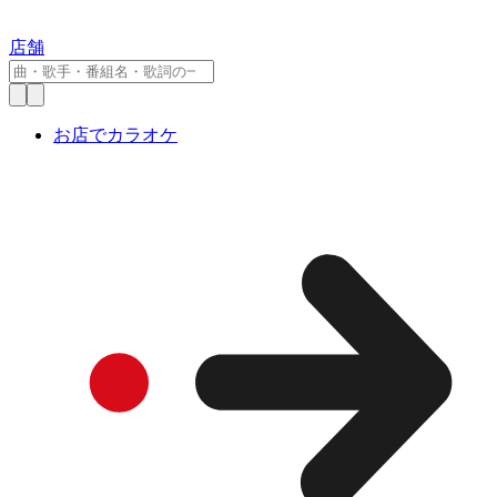
店舗
お店でカラオケ