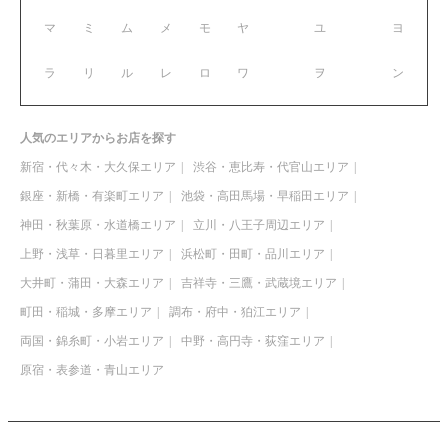
マ
ミ
ム
メ
モ
ヤ
ユ
ヨ
ラ
リ
ル
レ
ロ
ワ
ヲ
ン
人気のエリアからお店を探す
新宿・代々木・大久保エリア
渋谷・恵比寿・代官山エリア
銀座・新橋・有楽町エリア
池袋・高田馬場・早稲田エリア
神田・秋葉原・水道橋エリア
立川・八王子周辺エリア
上野・浅草・日暮里エリア
浜松町・田町・品川エリア
大井町・蒲田・大森エリア
吉祥寺・三鷹・武蔵境エリア
町田・稲城・多摩エリア
調布・府中・狛江エリア
両国・錦糸町・小岩エリア
中野・高円寺・荻窪エリア
原宿・表参道・青山エリア