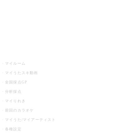
カラオケ店舗検索
全国カラオケ大会
イベント・キャンペーン
うたスキ
マイルーム
マイうたスキ動画
全国採点GP
分析採点
マイりれき
前回のカラオケ
マイうた/マイアーティスト
各種設定