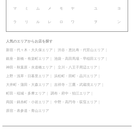
マ
ミ
ム
メ
モ
ヤ
ユ
ヨ
ラ
リ
ル
レ
ロ
ワ
ヲ
ン
人気のエリアからお店を探す
新宿・代々木・大久保エリア
渋谷・恵比寿・代官山エリア
銀座・新橋・有楽町エリア
池袋・高田馬場・早稲田エリア
神田・秋葉原・水道橋エリア
立川・八王子周辺エリア
上野・浅草・日暮里エリア
浜松町・田町・品川エリア
大井町・蒲田・大森エリア
吉祥寺・三鷹・武蔵境エリア
町田・稲城・多摩エリア
調布・府中・狛江エリア
両国・錦糸町・小岩エリア
中野・高円寺・荻窪エリア
原宿・表参道・青山エリア