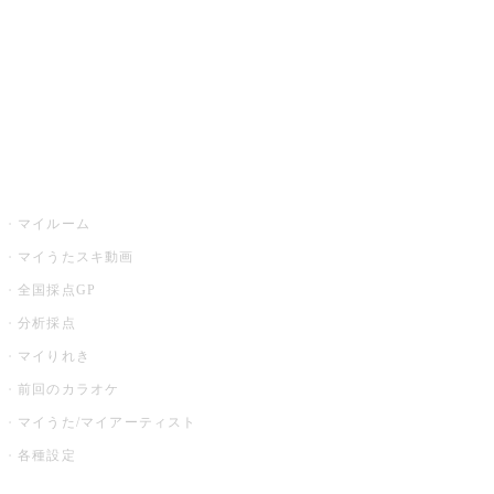
カラオケ店舗検索
全国カラオケ大会
イベント・キャンペーン
うたスキ
マイルーム
マイうたスキ動画
全国採点GP
分析採点
マイりれき
前回のカラオケ
マイうた/マイアーティスト
各種設定