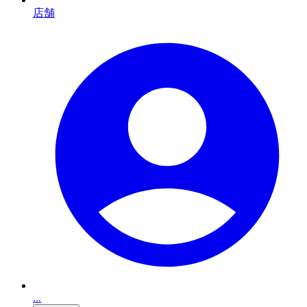
店舗
...