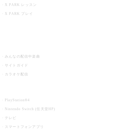
X PARK レッスン
X PARK プレイ
みるハコ
うたスキ ミュージックポスト
みんなの配信中楽曲
サイトガイド
カラオケ配信
家庭用カラオケ
PlayStation®4
Nintendo Switch (任天堂HP)
テレビ
スマートフォンアプリ