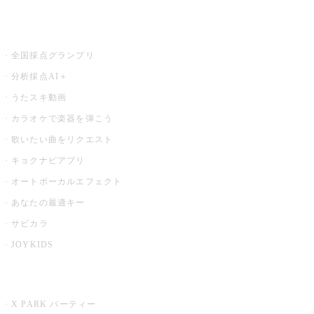
お店でもっと楽しむ
全国採点グランプリ
分析採点AI＋
うたスキ動画
カラオケで楽器を弾こう
歌いたい曲をリクエスト
キョクナビアプリ
オートボーカルエフェクト
あなたの最適キー
サビカラ
JOYKIDS
X PARK
X PARK パーティー