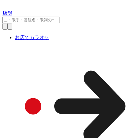
店舗
お店でカラオケ