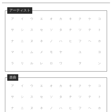
アーティスト
ア
イ
ウ
エ
オ
カ
キ
ク
ケ
コ
サ
シ
ス
セ
ソ
タ
チ
ツ
テ
ト
ナ
ニ
ヌ
ネ
ノ
ハ
ヒ
フ
ヘ
ホ
マ
ミ
ム
メ
モ
ヤ
ユ
ヨ
ラ
リ
ル
レ
ロ
ワ
ヲ
ン
楽曲
ア
イ
ウ
エ
オ
カ
キ
ク
ケ
コ
サ
シ
ス
セ
ソ
タ
チ
ツ
テ
ト
ナ
ニ
ヌ
ネ
ノ
ハ
ヒ
フ
ヘ
ホ