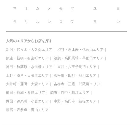
マ
ミ
ム
メ
モ
ヤ
ユ
ヨ
ラ
リ
ル
レ
ロ
ワ
ヲ
ン
人気のエリアからお店を探す
新宿・代々木・大久保エリア
渋谷・恵比寿・代官山エリア
銀座・新橋・有楽町エリア
池袋・高田馬場・早稲田エリア
神田・秋葉原・水道橋エリア
立川・八王子周辺エリア
上野・浅草・日暮里エリア
浜松町・田町・品川エリア
大井町・蒲田・大森エリア
吉祥寺・三鷹・武蔵境エリア
町田・稲城・多摩エリア
調布・府中・狛江エリア
両国・錦糸町・小岩エリア
中野・高円寺・荻窪エリア
原宿・表参道・青山エリア