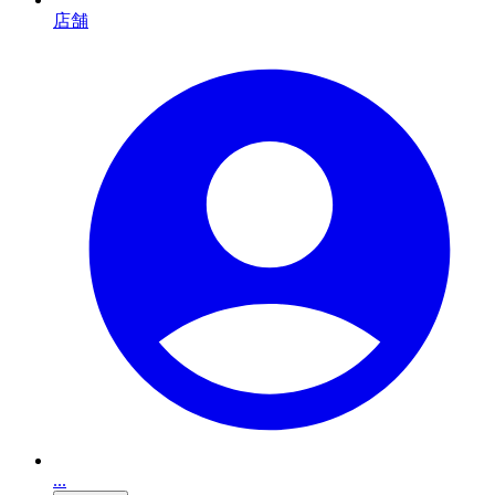
店舗
...