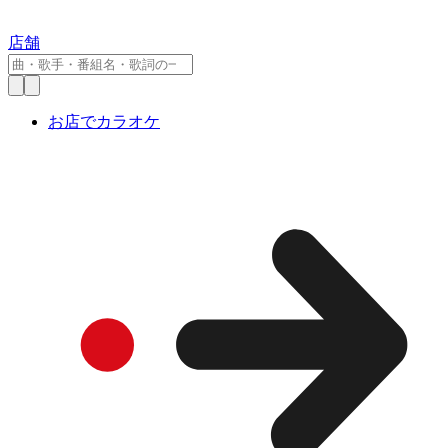
店舗
お店でカラオケ