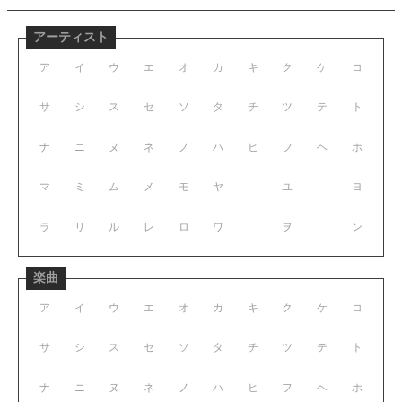
アーティスト
ア
イ
ウ
エ
オ
カ
キ
ク
ケ
コ
サ
シ
ス
セ
ソ
タ
チ
ツ
テ
ト
ナ
ニ
ヌ
ネ
ノ
ハ
ヒ
フ
ヘ
ホ
マ
ミ
ム
メ
モ
ヤ
ユ
ヨ
ラ
リ
ル
レ
ロ
ワ
ヲ
ン
楽曲
ア
イ
ウ
エ
オ
カ
キ
ク
ケ
コ
サ
シ
ス
セ
ソ
タ
チ
ツ
テ
ト
ナ
ニ
ヌ
ネ
ノ
ハ
ヒ
フ
ヘ
ホ