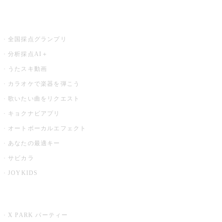
お店でもっと楽しむ
全国採点グランプリ
分析採点AI＋
うたスキ動画
カラオケで楽器を弾こう
歌いたい曲をリクエスト
キョクナビアプリ
オートボーカルエフェクト
あなたの最適キー
サビカラ
JOYKIDS
X PARK
X PARK パーティー