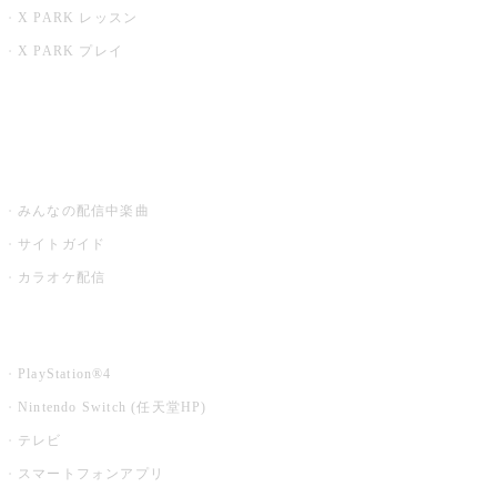
X PARK レッスン
X PARK プレイ
みるハコ
うたスキ ミュージックポスト
みんなの配信中楽曲
サイトガイド
カラオケ配信
家庭用カラオケ
PlayStation®4
Nintendo Switch (任天堂HP)
テレビ
スマートフォンアプリ