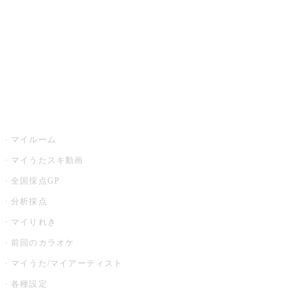
カラオケ店舗検索
全国カラオケ大会
イベント・キャンペーン
うたスキ
マイルーム
マイうたスキ動画
全国採点GP
分析採点
マイりれき
前回のカラオケ
マイうた/マイアーティスト
各種設定