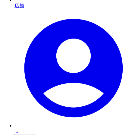
店舗
...