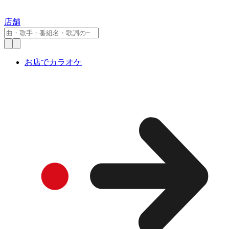
店舗
お店でカラオケ