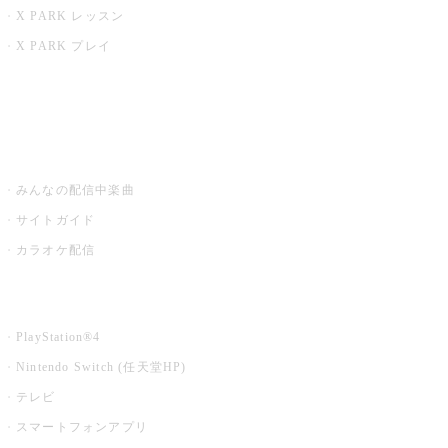
X PARK レッスン
X PARK プレイ
みるハコ
うたスキ ミュージックポスト
みんなの配信中楽曲
サイトガイド
カラオケ配信
家庭用カラオケ
PlayStation®4
Nintendo Switch (任天堂HP)
テレビ
スマートフォンアプリ