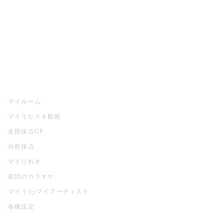
カラオケ店舗検索
全国カラオケ大会
イベント・キャンペーン
うたスキ
マイルーム
マイうたスキ動画
全国採点GP
分析採点
マイりれき
前回のカラオケ
マイうた/マイアーティスト
各種設定