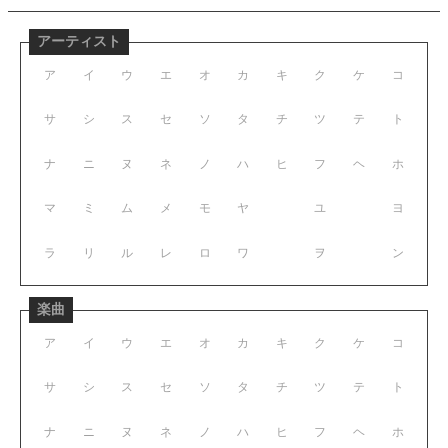
アーティスト
ア
イ
ウ
エ
オ
カ
キ
ク
ケ
コ
サ
シ
ス
セ
ソ
タ
チ
ツ
テ
ト
ナ
ニ
ヌ
ネ
ノ
ハ
ヒ
フ
ヘ
ホ
マ
ミ
ム
メ
モ
ヤ
ユ
ヨ
ラ
リ
ル
レ
ロ
ワ
ヲ
ン
楽曲
ア
イ
ウ
エ
オ
カ
キ
ク
ケ
コ
サ
シ
ス
セ
ソ
タ
チ
ツ
テ
ト
ナ
ニ
ヌ
ネ
ノ
ハ
ヒ
フ
ヘ
ホ