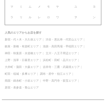
マ
ミ
ム
メ
モ
ヤ
ユ
ヨ
ラ
リ
ル
レ
ロ
ワ
ヲ
ン
人気のエリアからお店を探す
新宿・代々木・大久保エリア
渋谷・恵比寿・代官山エリア
銀座・新橋・有楽町エリア
池袋・高田馬場・早稲田エリア
神田・秋葉原・水道橋エリア
立川・八王子周辺エリア
上野・浅草・日暮里エリア
浜松町・田町・品川エリア
大井町・蒲田・大森エリア
吉祥寺・三鷹・武蔵境エリア
町田・稲城・多摩エリア
調布・府中・狛江エリア
両国・錦糸町・小岩エリア
中野・高円寺・荻窪エリア
原宿・表参道・青山エリア