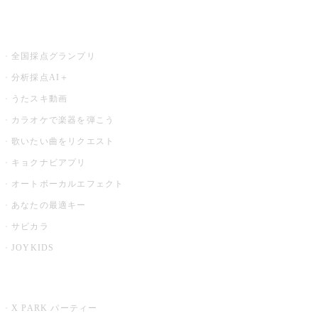
お店でもっと楽しむ
全国採点グランプリ
分析採点AI＋
うたスキ動画
カラオケで楽器を弾こう
歌いたい曲をリクエスト
キョクナビアプリ
オートボーカルエフェクト
あなたの最適キー
サビカラ
JOYKIDS
X PARK
X PARK パーティー