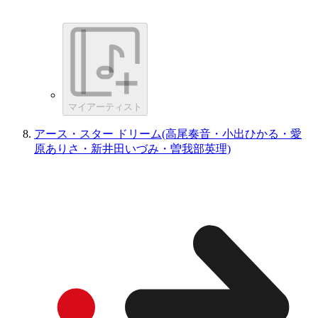
マイアーティスト
アース・スター ドリーム(高尾奏音・小出ひかる・愛
原ありさ・新井田いづみ・曽我部英理)