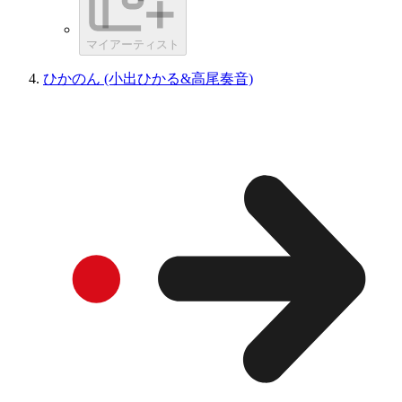
マイアーティスト
ひかのん (小出ひかる&高尾奏音)