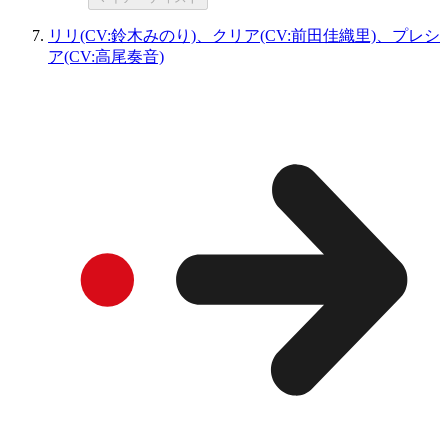
リリ(CV:鈴木みのり)、クリア(CV:前田佳織里)、プレシ
ア(CV:高尾奏音)