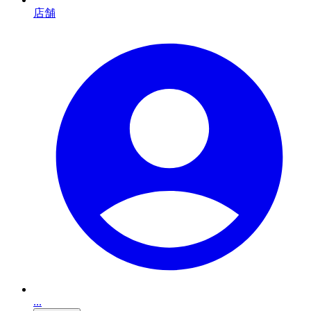
店舗
...