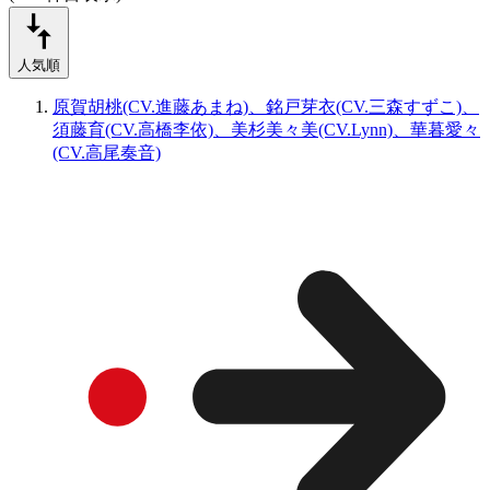
人気順
原賀胡桃(CV.進藤あまね)、銘戸芽衣(CV.三森すずこ)、
須藤育(CV.高橋李依)、美杉美々美(CV.Lynn)、華暮愛々
(CV.高尾奏音)