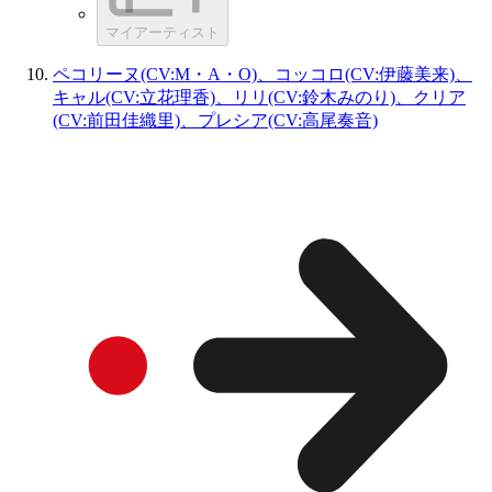
マイアーティスト
ペコリーヌ(CV:M・A・O)、コッコロ(CV:伊藤美来)、
キャル(CV:立花理香)、リリ(CV:鈴木みのり)、クリア
(CV:前田佳織里)、プレシア(CV:高尾奏音)