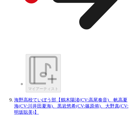
マイアーティスト
海野高校ていぼう部【鶴木陽渚(CV:高尾奏音)、帆高夏
海(CV:川井田夏海)、黒岩悠希(CV:篠原侑)、大野真(CV:
明坂聡美)】