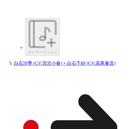
マイアーティスト
白石沙季 (CV:宮沢小春) × 白石千紗 (CV:高尾奏音)