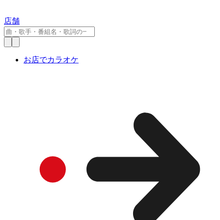
店舗
お店でカラオケ