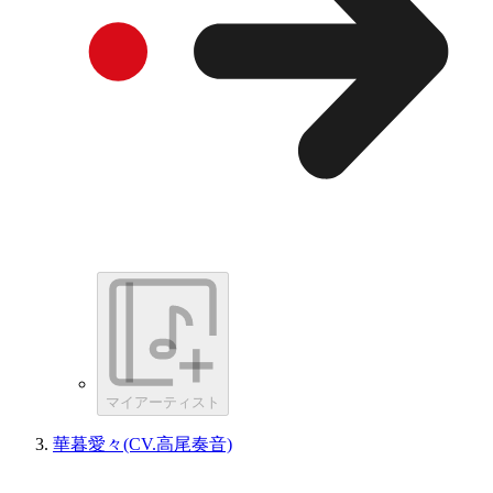
マイアーティスト
華暮愛々(CV.高尾奏音)