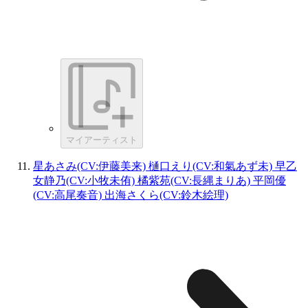
マイアーティスト
星あさみ(CV:伊藤美来) 樋口えり(CV:和氣あず未) 早乙
女静乃(CV:小牧未侑) 橘紫苑(CV:長縄まりあ) 平岡優
(CV:高尾奏音) 出海さくら(CV:鈴木絵理)