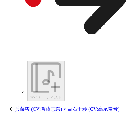
マイアーティスト
兵藤雫 (CV:首藤志奈) × 白石千紗 (CV:高尾奏音)