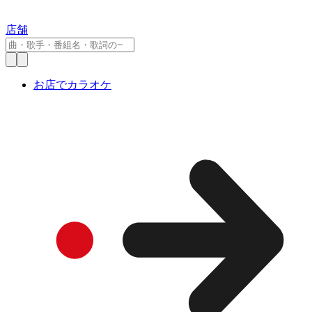
店舗
お店でカラオケ