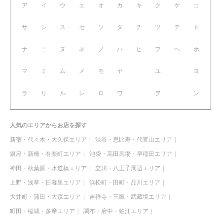
ア
イ
ウ
エ
オ
カ
キ
ク
ケ
コ
サ
シ
ス
セ
ソ
タ
チ
ツ
テ
ト
ナ
ニ
ヌ
ネ
ノ
ハ
ヒ
フ
ヘ
ホ
マ
ミ
ム
メ
モ
ヤ
ユ
ヨ
ラ
リ
ル
レ
ロ
ワ
ヲ
ン
人気のエリアからお店を探す
新宿・代々木・大久保エリア
渋谷・恵比寿・代官山エリア
銀座・新橋・有楽町エリア
池袋・高田馬場・早稲田エリア
神田・秋葉原・水道橋エリア
立川・八王子周辺エリア
上野・浅草・日暮里エリア
浜松町・田町・品川エリア
大井町・蒲田・大森エリア
吉祥寺・三鷹・武蔵境エリア
町田・稲城・多摩エリア
調布・府中・狛江エリア