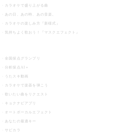
カラオケで盛り上がる曲
あの日、あの時、あの音楽。
カラオケの楽しみ方『新様式』
気持ちよく歌おう！『マスクエフェクト』
お店でもっと楽しむ
全国採点グランプリ
分析採点AI＋
うたスキ動画
カラオケで楽器を弾こう
歌いたい曲をリクエスト
キョクナビアプリ
オートボーカルエフェクト
あなたの最適キー
サビカラ