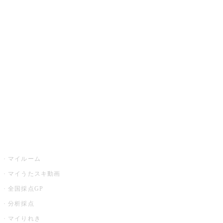
JOYSOUND.comトップ
カラオケ楽曲・歌詞検索
カラオケ店舗検索
全国カラオケ大会
イベント・キャンペーン
うたスキ
マイルーム
マイうたスキ動画
全国採点GP
分析採点
マイりれき