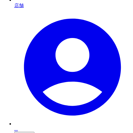
店舗
...