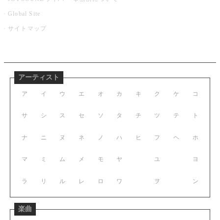
Global Site
サイトマップ
アーティスト
ア
イ
ウ
エ
オ
カ
キ
ク
ケ
コ
サ
シ
ス
セ
ソ
タ
チ
ツ
テ
ト
ナ
ニ
ヌ
ネ
ノ
ハ
ヒ
フ
ヘ
ホ
マ
ミ
ム
メ
モ
ヤ
ユ
ヨ
ラ
リ
ル
レ
ロ
ワ
ヲ
ン
楽曲