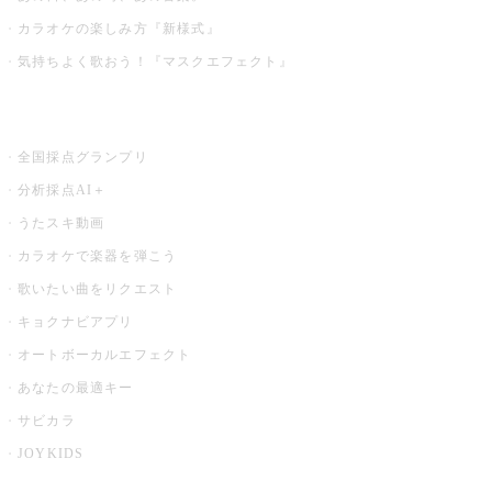
カラオケの楽しみ方『新様式』
気持ちよく歌おう！『マスクエフェクト』
お店でもっと楽しむ
全国採点グランプリ
分析採点AI＋
うたスキ動画
カラオケで楽器を弾こう
歌いたい曲をリクエスト
キョクナビアプリ
オートボーカルエフェクト
あなたの最適キー
サビカラ
JOYKIDS