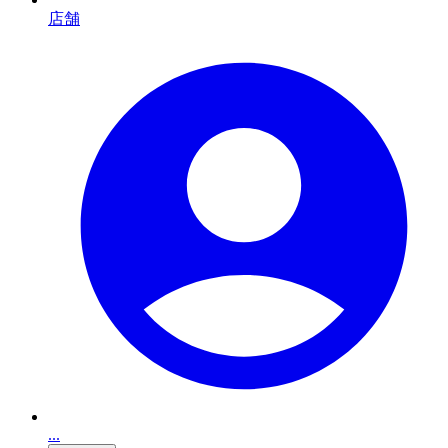
店舗
...