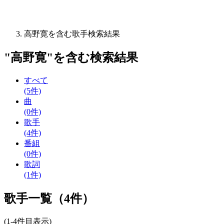
高野寛を含む歌手検索結果
"
高野寛
"を含む
検索結果
すべて
(5件)
曲
(0件)
歌手
(4件)
番組
(0件)
歌詞
(1件)
歌手一覧（4件）
(1-4件目表示)