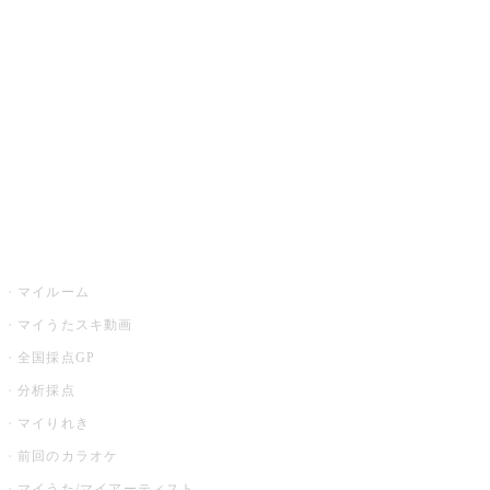
カラオケ楽曲・歌詞検索
カラオケ店舗検索
全国カラオケ大会
イベント・キャンペーン
うたスキ
マイルーム
マイうたスキ動画
全国採点GP
分析採点
マイりれき
前回のカラオケ
マイうた/マイアーティスト