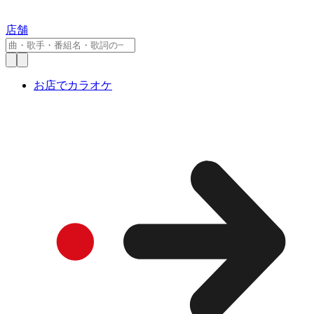
店舗
お店でカラオケ