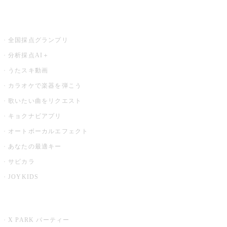
お店でもっと楽しむ
全国採点グランプリ
分析採点AI＋
うたスキ動画
カラオケで楽器を弾こう
歌いたい曲をリクエスト
キョクナビアプリ
オートボーカルエフェクト
あなたの最適キー
サビカラ
JOYKIDS
X PARK
X PARK パーティー