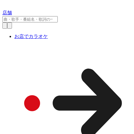
店舗
お店でカラオケ