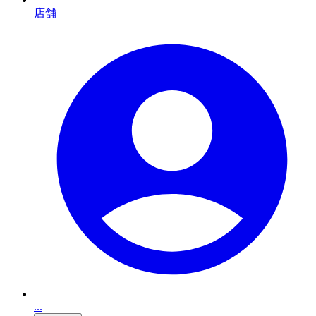
店舗
...