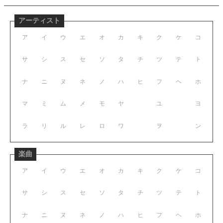
アーティスト
ア
イ
ウ
エ
オ
カ
キ
ク
ケ
コ
サ
シ
ス
セ
ソ
タ
チ
ツ
テ
ト
ナ
ニ
ヌ
ネ
ノ
ハ
ヒ
フ
ヘ
ホ
マ
ミ
ム
メ
モ
ヤ
ユ
ヨ
ラ
リ
ル
レ
ロ
ワ
ヲ
ン
楽曲
ア
イ
ウ
エ
オ
カ
キ
ク
ケ
コ
サ
シ
ス
セ
ソ
タ
チ
ツ
テ
ト
ナ
ニ
ヌ
ネ
ノ
ハ
ヒ
フ
ヘ
ホ