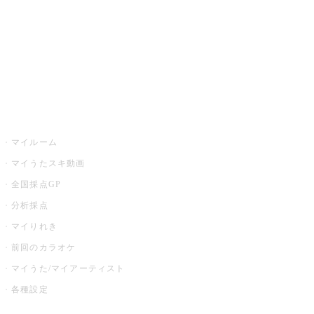
カラオケ店舗検索
全国カラオケ大会
イベント・キャンペーン
うたスキ
マイルーム
マイうたスキ動画
全国採点GP
分析採点
マイりれき
前回のカラオケ
マイうた/マイアーティスト
各種設定