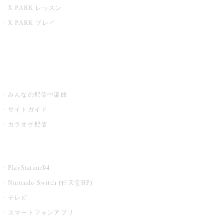
X PARK レッスン
X PARK プレイ
みるハコ
うたスキ ミュージックポスト
みんなの配信中楽曲
サイトガイド
カラオケ配信
家庭用カラオケ
PlayStation®4
Nintendo Switch (任天堂HP)
テレビ
スマートフォンアプリ