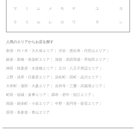
マ
ミ
ム
メ
モ
ヤ
ユ
ヨ
ラ
リ
ル
レ
ロ
ワ
ヲ
ン
人気のエリアからお店を探す
新宿・代々木・大久保エリア
渋谷・恵比寿・代官山エリア
銀座・新橋・有楽町エリア
池袋・高田馬場・早稲田エリア
神田・秋葉原・水道橋エリア
立川・八王子周辺エリア
上野・浅草・日暮里エリア
浜松町・田町・品川エリア
大井町・蒲田・大森エリア
吉祥寺・三鷹・武蔵境エリア
町田・稲城・多摩エリア
調布・府中・狛江エリア
両国・錦糸町・小岩エリア
中野・高円寺・荻窪エリア
原宿・表参道・青山エリア