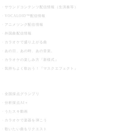
サウンドコンテンツ配信情報（生演奏等）
VOCALOID™配信情報
アニメソング配信情報
外国曲配信情報
カラオケで盛り上がる曲
あの日、あの時、あの音楽。
カラオケの楽しみ方『新様式』
気持ちよく歌おう！『マスクエフェクト』
お店でもっと楽しむ
全国採点グランプリ
分析採点AI＋
うたスキ動画
カラオケで楽器を弾こう
歌いたい曲をリクエスト