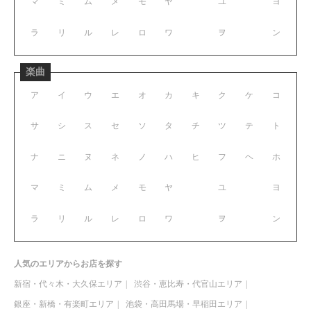
マ
ミ
ム
メ
モ
ヤ
ユ
ヨ
ラ
リ
ル
レ
ロ
ワ
ヲ
ン
楽曲
ア
イ
ウ
エ
オ
カ
キ
ク
ケ
コ
サ
シ
ス
セ
ソ
タ
チ
ツ
テ
ト
ナ
ニ
ヌ
ネ
ノ
ハ
ヒ
フ
ヘ
ホ
マ
ミ
ム
メ
モ
ヤ
ユ
ヨ
ラ
リ
ル
レ
ロ
ワ
ヲ
ン
人気のエリアからお店を探す
新宿・代々木・大久保エリア
渋谷・恵比寿・代官山エリア
銀座・新橋・有楽町エリア
池袋・高田馬場・早稲田エリア