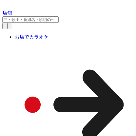
店舗
お店でカラオケ