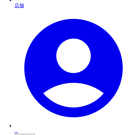
店舗
...