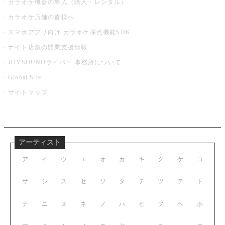
カラオケ機器の導入（購入・レンタル）
カラオケ店舗の皆様へ
スマホアプリ向け カラオケ採点機能SDK
ナイト店舗の開業支援情報
JOYSOUNDライバー 事務所について
Global Site
サイトマップ
アーティスト
ア
イ
ウ
エ
オ
カ
キ
ク
ケ
コ
サ
シ
ス
セ
ソ
タ
チ
ツ
テ
ト
ナ
ニ
ヌ
ネ
ノ
ハ
ヒ
フ
ヘ
ホ