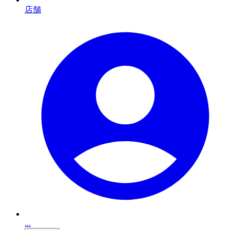
店舗
...