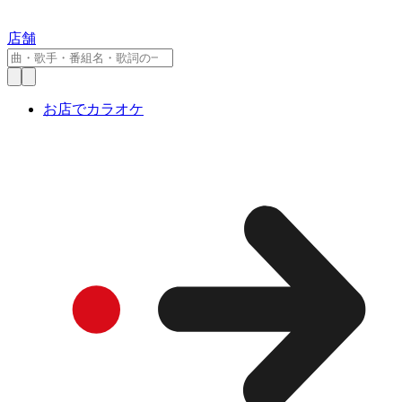
店舗
お店でカラオケ