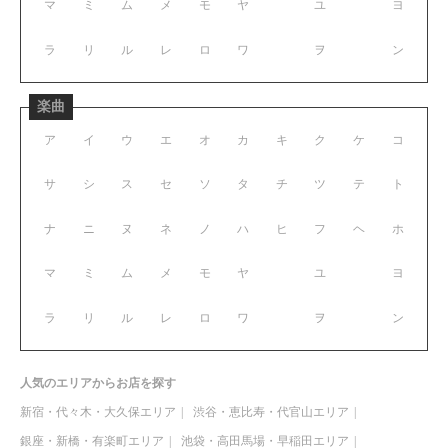
マ
ミ
ム
メ
モ
ヤ
ユ
ヨ
ラ
リ
ル
レ
ロ
ワ
ヲ
ン
楽曲
ア
イ
ウ
エ
オ
カ
キ
ク
ケ
コ
サ
シ
ス
セ
ソ
タ
チ
ツ
テ
ト
ナ
ニ
ヌ
ネ
ノ
ハ
ヒ
フ
ヘ
ホ
マ
ミ
ム
メ
モ
ヤ
ユ
ヨ
ラ
リ
ル
レ
ロ
ワ
ヲ
ン
人気のエリアからお店を探す
新宿・代々木・大久保エリア
渋谷・恵比寿・代官山エリア
銀座・新橋・有楽町エリア
池袋・高田馬場・早稲田エリア