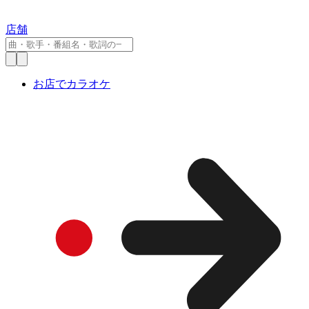
店舗
お店でカラオケ