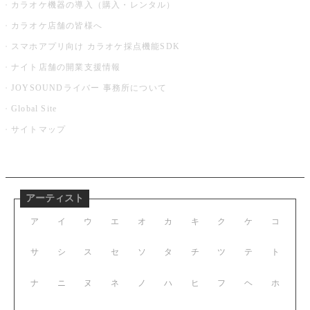
カラオケ機器の導入（購入・レンタル）
カラオケ店舗の皆様へ
スマホアプリ向け カラオケ採点機能SDK
ナイト店舗の開業支援情報
JOYSOUNDライバー 事務所について
Global Site
サイトマップ
アーティスト
ア
イ
ウ
エ
オ
カ
キ
ク
ケ
コ
サ
シ
ス
セ
ソ
タ
チ
ツ
テ
ト
ナ
ニ
ヌ
ネ
ノ
ハ
ヒ
フ
ヘ
ホ