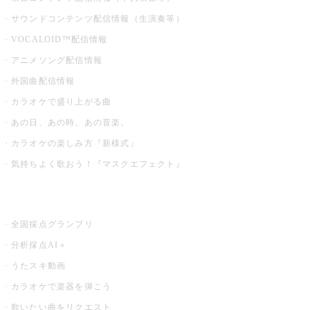
サウンドコンテンツ配信情報（生演奏等）
VOCALOID™配信情報
アニメソング配信情報
外国曲配信情報
カラオケで盛り上がる曲
あの日、あの時、あの音楽。
カラオケの楽しみ方『新様式』
気持ちよく歌おう！『マスクエフェクト』
お店でもっと楽しむ
全国採点グランプリ
分析採点AI＋
うたスキ動画
カラオケで楽器を弾こう
歌いたい曲をリクエスト