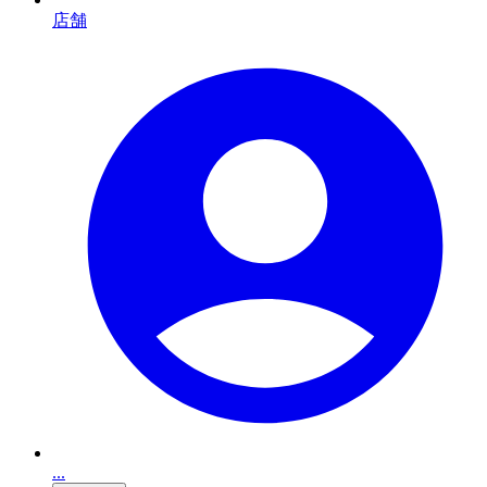
店舗
...