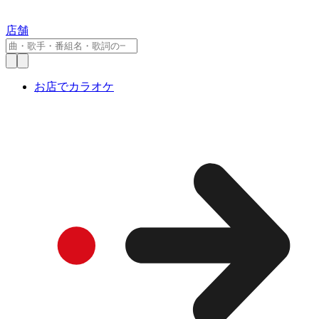
店舗
お店でカラオケ