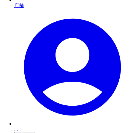
店舗
...