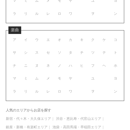
マ
ミ
ム
メ
モ
ヤ
ユ
ヨ
ラ
リ
ル
レ
ロ
ワ
ヲ
ン
楽曲
ア
イ
ウ
エ
オ
カ
キ
ク
ケ
コ
サ
シ
ス
セ
ソ
タ
チ
ツ
テ
ト
ナ
ニ
ヌ
ネ
ノ
ハ
ヒ
フ
ヘ
ホ
マ
ミ
ム
メ
モ
ヤ
ユ
ヨ
ラ
リ
ル
レ
ロ
ワ
ヲ
ン
人気のエリアからお店を探す
新宿・代々木・大久保エリア
渋谷・恵比寿・代官山エリア
銀座・新橋・有楽町エリア
池袋・高田馬場・早稲田エリア