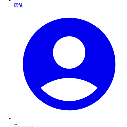
店舗
...