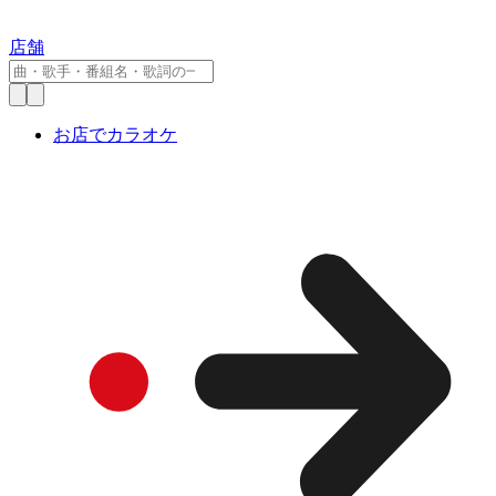
店舗
お店でカラオケ