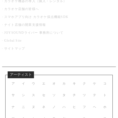
カラオケ機器の導入（購入・レンタル）
カラオケ店舗の皆様へ
スマホアプリ向け カラオケ採点機能SDK
ナイト店舗の開業支援情報
JOYSOUNDライバー 事務所について
Global Site
サイトマップ
アーティスト
ア
イ
ウ
エ
オ
カ
キ
ク
ケ
コ
サ
シ
ス
セ
ソ
タ
チ
ツ
テ
ト
ナ
ニ
ヌ
ネ
ノ
ハ
ヒ
フ
ヘ
ホ