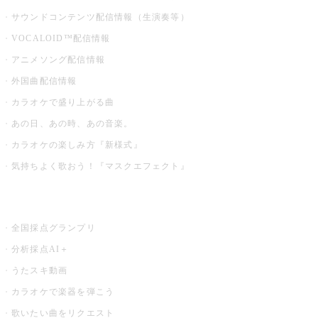
サウンドコンテンツ配信情報（生演奏等）
VOCALOID™配信情報
アニメソング配信情報
外国曲配信情報
カラオケで盛り上がる曲
あの日、あの時、あの音楽。
カラオケの楽しみ方『新様式』
気持ちよく歌おう！『マスクエフェクト』
お店でもっと楽しむ
全国採点グランプリ
分析採点AI＋
うたスキ動画
カラオケで楽器を弾こう
歌いたい曲をリクエスト