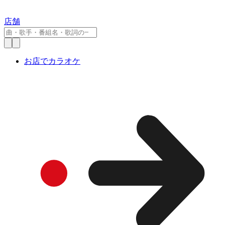
店舗
お店でカラオケ