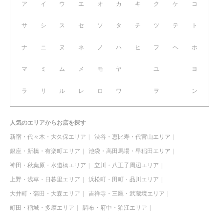
ア
イ
ウ
エ
オ
カ
キ
ク
ケ
コ
サ
シ
ス
セ
ソ
タ
チ
ツ
テ
ト
ナ
ニ
ヌ
ネ
ノ
ハ
ヒ
フ
ヘ
ホ
マ
ミ
ム
メ
モ
ヤ
ユ
ヨ
ラ
リ
ル
レ
ロ
ワ
ヲ
ン
人気のエリアからお店を探す
新宿・代々木・大久保エリア
渋谷・恵比寿・代官山エリア
銀座・新橋・有楽町エリア
池袋・高田馬場・早稲田エリア
神田・秋葉原・水道橋エリア
立川・八王子周辺エリア
上野・浅草・日暮里エリア
浜松町・田町・品川エリア
大井町・蒲田・大森エリア
吉祥寺・三鷹・武蔵境エリア
町田・稲城・多摩エリア
調布・府中・狛江エリア