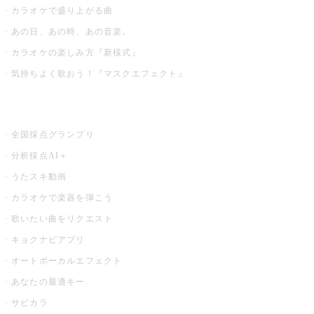
カラオケで盛り上がる曲
あの日、あの時、あの音楽。
カラオケの楽しみ方『新様式』
気持ちよく歌おう！『マスクエフェクト』
お店でもっと楽しむ
全国採点グランプリ
分析採点AI＋
うたスキ動画
カラオケで楽器を弾こう
歌いたい曲をリクエスト
キョクナビアプリ
オートボーカルエフェクト
あなたの最適キー
サビカラ