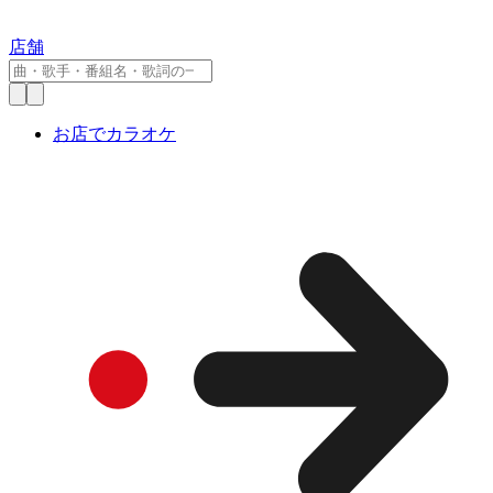
店舗
お店でカラオケ