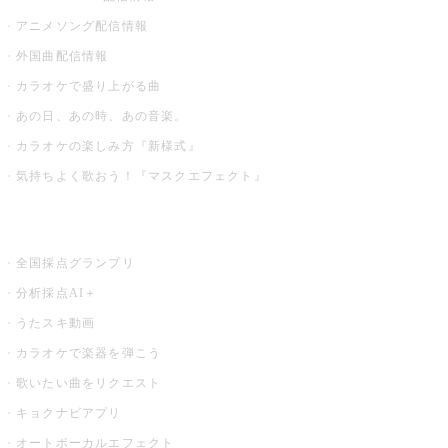
アニメソング配信情報
外国曲配信情報
カラオケで盛り上がる曲
あの日、あの時、あの音楽。
カラオケの楽しみ方『新様式』
気持ちよく歌おう！『マスクエフェクト』
お店でもっと楽しむ
全国採点グランプリ
分析採点AI＋
うたスキ動画
カラオケで楽器を弾こう
歌いたい曲をリクエスト
キョクナビアプリ
オートボーカルエフェクト