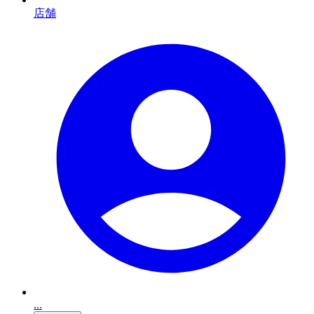
店舗
...