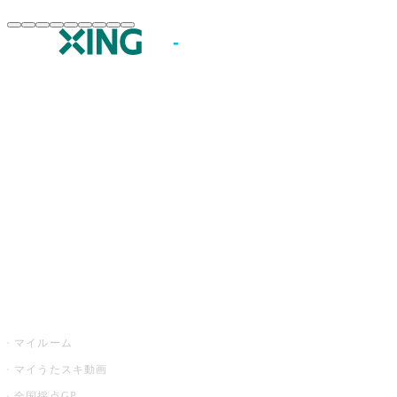
JOYSOUND.comトップ
カラオケ楽曲・歌詞検索
カラオケ店舗検索
全国カラオケ大会
イベント・キャンペーン
うたスキ
マイルーム
マイうたスキ動画
全国採点GP