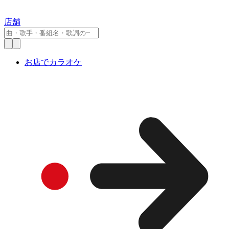
店舗
お店でカラオケ