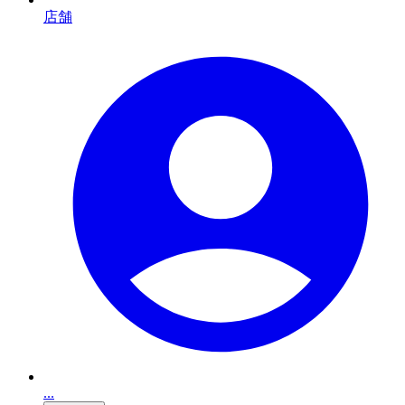
店舗
...