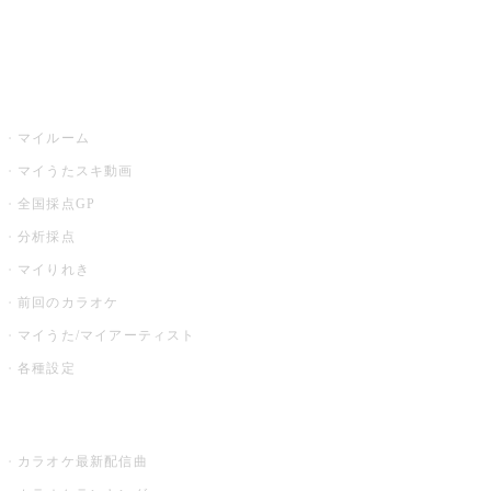
イベント・キャンペーン
うたスキ
マイルーム
マイうたスキ動画
全国採点GP
分析採点
マイりれき
前回のカラオケ
マイうた/マイアーティスト
各種設定
お店でカラオケ
カラオケ最新配信曲