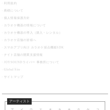
利用規約
商標について
個人情報保護方針
カラオケ機器の情報について
カラオケ機器の導入（購入・レンタル）
カラオケ店舗の皆様へ
スマホアプリ向け カラオケ採点機能SDK
ナイト店舗の開業支援情報
JOYSOUNDライバー 事務所について
Global Site
サイトマップ
アーティスト
ア
イ
ウ
エ
オ
カ
キ
ク
ケ
コ