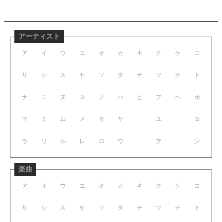
アーティスト
ア
イ
ウ
エ
オ
カ
キ
ク
ケ
コ
サ
シ
ス
セ
ソ
タ
チ
ツ
テ
ト
ナ
ニ
ヌ
ネ
ノ
ハ
ヒ
フ
ヘ
ホ
マ
ミ
ム
メ
モ
ヤ
ユ
ヨ
ラ
リ
ル
レ
ロ
ワ
ヲ
ン
楽曲
ア
イ
ウ
エ
オ
カ
キ
ク
ケ
コ
サ
シ
ス
セ
ソ
タ
チ
ツ
テ
ト