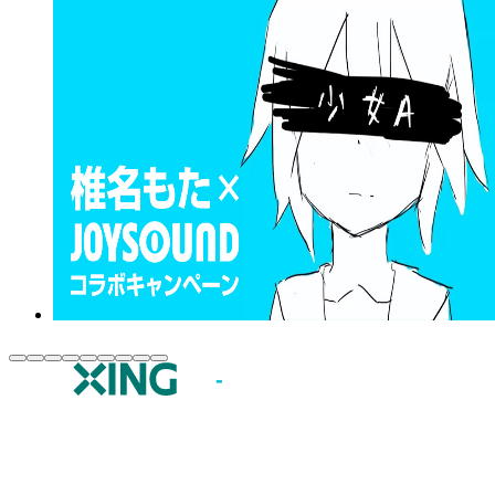
JOYSOUND.comトップ
カラオケ楽曲・歌詞検索