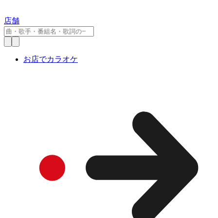
店舗
お店でカラオケ