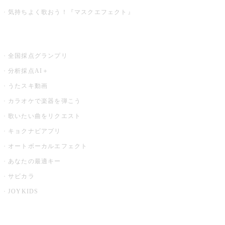
気持ちよく歌おう！『マスクエフェクト』
お店でもっと楽しむ
全国採点グランプリ
分析採点AI＋
うたスキ動画
カラオケで楽器を弾こう
歌いたい曲をリクエスト
キョクナビアプリ
オートボーカルエフェクト
あなたの最適キー
サビカラ
JOYKIDS
X PARK