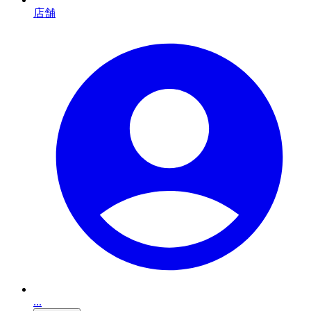
店舗
...