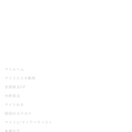
カラオケ店舗検索
全国カラオケ大会
イベント・キャンペーン
うたスキ
マイルーム
マイうたスキ動画
全国採点GP
分析採点
マイりれき
前回のカラオケ
マイうた/マイアーティスト
各種設定