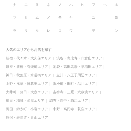
ナ
ニ
ヌ
ネ
ノ
ハ
ヒ
フ
ヘ
ホ
マ
ミ
ム
メ
モ
ヤ
ユ
ヨ
ラ
リ
ル
レ
ロ
ワ
ヲ
ン
人気のエリアからお店を探す
新宿・代々木・大久保エリア
渋谷・恵比寿・代官山エリア
銀座・新橋・有楽町エリア
池袋・高田馬場・早稲田エリア
神田・秋葉原・水道橋エリア
立川・八王子周辺エリア
上野・浅草・日暮里エリア
浜松町・田町・品川エリア
大井町・蒲田・大森エリア
吉祥寺・三鷹・武蔵境エリア
町田・稲城・多摩エリア
調布・府中・狛江エリア
両国・錦糸町・小岩エリア
中野・高円寺・荻窪エリア
原宿・表参道・青山エリア