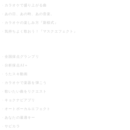
カラオケで盛り上がる曲
あの日、あの時、あの音楽。
カラオケの楽しみ方『新様式』
気持ちよく歌おう！『マスクエフェクト』
お店でもっと楽しむ
全国採点グランプリ
分析採点AI＋
うたスキ動画
カラオケで楽器を弾こう
歌いたい曲をリクエスト
キョクナビアプリ
オートボーカルエフェクト
あなたの最適キー
サビカラ