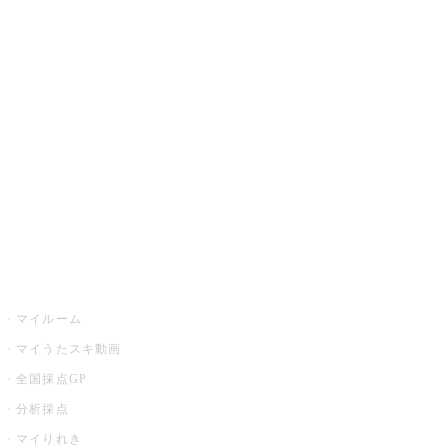
JOYSOUND.comトップ
カラオケ楽曲・歌詞検索
カラオケ店舗検索
全国カラオケ大会
イベント・キャンペーン
うたスキ
マイルーム
マイうたスキ動画
全国採点GP
分析採点
マイりれき