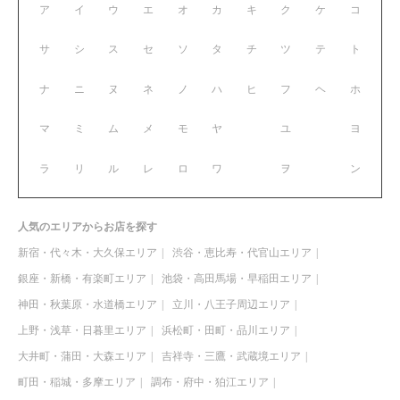
ア
イ
ウ
エ
オ
カ
キ
ク
ケ
コ
サ
シ
ス
セ
ソ
タ
チ
ツ
テ
ト
ナ
ニ
ヌ
ネ
ノ
ハ
ヒ
フ
ヘ
ホ
マ
ミ
ム
メ
モ
ヤ
ユ
ヨ
ラ
リ
ル
レ
ロ
ワ
ヲ
ン
人気のエリアからお店を探す
新宿・代々木・大久保エリア
渋谷・恵比寿・代官山エリア
銀座・新橋・有楽町エリア
池袋・高田馬場・早稲田エリア
神田・秋葉原・水道橋エリア
立川・八王子周辺エリア
上野・浅草・日暮里エリア
浜松町・田町・品川エリア
大井町・蒲田・大森エリア
吉祥寺・三鷹・武蔵境エリア
町田・稲城・多摩エリア
調布・府中・狛江エリア