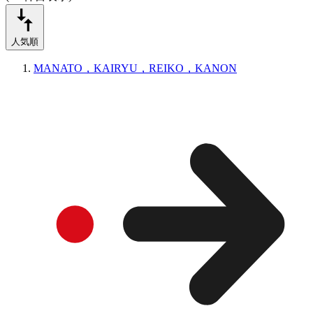
人気順
MANATO，KAIRYU，REIKO，KANON