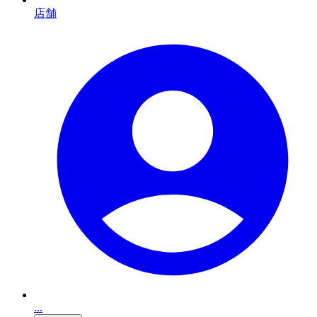
店舗
...