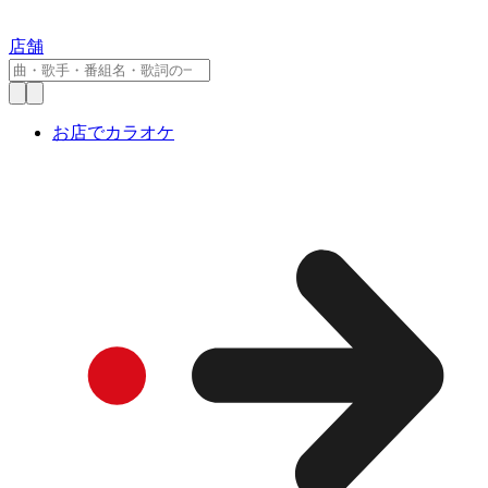
店舗
お店でカラオケ