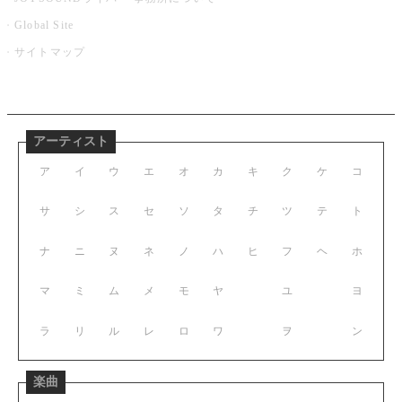
Global Site
サイトマップ
アーティスト
ア
イ
ウ
エ
オ
カ
キ
ク
ケ
コ
サ
シ
ス
セ
ソ
タ
チ
ツ
テ
ト
ナ
ニ
ヌ
ネ
ノ
ハ
ヒ
フ
ヘ
ホ
マ
ミ
ム
メ
モ
ヤ
ユ
ヨ
ラ
リ
ル
レ
ロ
ワ
ヲ
ン
楽曲